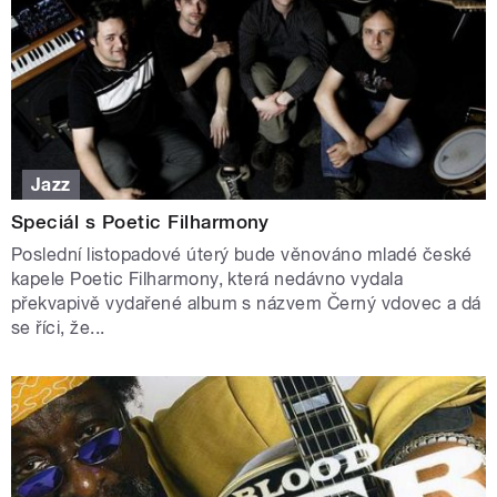
Jazz
Speciál s Poetic Filharmony
Poslední listopadové úterý bude věnováno mladé české
kapele Poetic Filharmony, která nedávno vydala
překvapivě vydařené album s názvem Černý vdovec a dá
se říci, že...