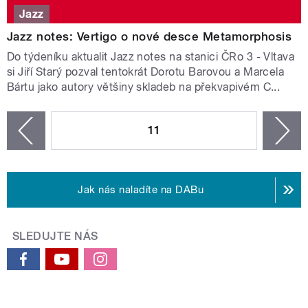
Jazz
Jazz notes: Vertigo o nové desce Metamorphosis
Do týdeníku aktualit Jazz notes na stanici ČRo 3 - Vltava
si Jiří Starý pozval tentokrát Dorotu Barovou a Marcela
Bártu jako autory většiny skladeb na překvapivém C...
STRÁNKY
11
n
zí
Jak nás naladíte na DABu
SLEDUJTE NÁS