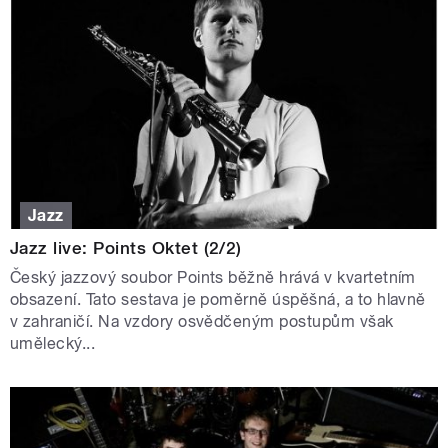
Jazz
Jazz live: Points Oktet (2/2)
Český jazzový soubor Points běžně hrává v kvartetním
obsazení. Tato sestava je poměrně úspěšná, a to hlavně
v zahraničí. Na vzdory osvědčeným postupům však
umělecký...