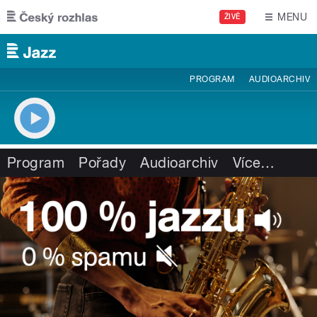
Přejít k hlavnímu obsahu
MENU
ŽIVĚ
PROGRAM
AUDIOARCHIV
Program
Pořady
Audioarchiv
Více
…