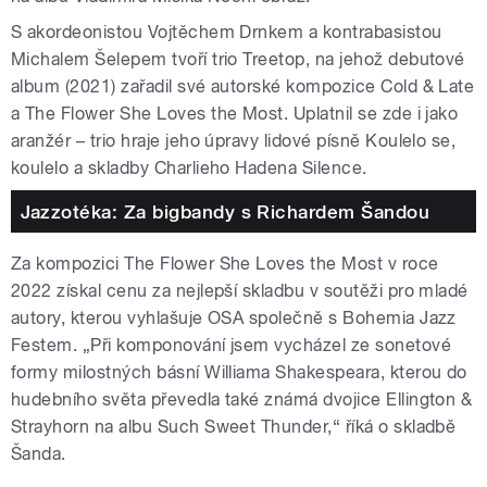
S akordeonistou Vojtěchem Drnkem a kontrabasistou
Michalem Šelepem tvoří trio Treetop, na jehož debutové
album (2021) zařadil své autorské kompozice Cold & Late
a The Flower She Loves the Most. Uplatnil se zde i jako
aranžér – trio hraje jeho úpravy lidové písně Koulelo se,
koulelo a skladby Charlieho Hadena Silence.
Jazzotéka: Za bigbandy s Richardem Šandou
Za kompozici The Flower She Loves the Most v roce
2022 získal cenu za nejlepší skladbu v soutěži pro mladé
autory, kterou vyhlašuje OSA společně s Bohemia Jazz
Festem. „
Při komponování jsem vycházel ze sonetové
formy milostných básní Williama Shakespeara, kterou do
hudebního světa převedla také známá dvojice Ellington &
Strayhorn na albu Such Sweet Thunder,“ říká o skladbě
Šanda.