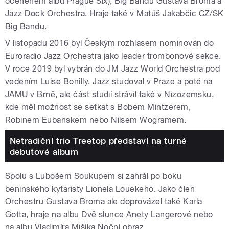
oceněném albu Prague Six), Big Bandu Gustava Broma a
Jazz Dock Orchestra. Hraje také v Matúš Jakabčic CZ/SK
Big Bandu.
V listopadu 2016 byl Českým rozhlasem nominován do
Euroradio Jazz Orchestra jako leader trombonové sekce.
V roce 2019 byl vybrán do JM Jazz World Orchestra pod
vedením Luise Bonilly. Jazz studoval v Praze a poté na
JAMU v Brně, ale část studií strávil také v Nizozemsku,
kde měl možnost se setkat
s Bobem Mintzerem,
Robinem Eubanskem nebo Nilsem Wogramem.
Netradiční trio Treetop představí na turné
debutové album
Spolu s Lubošem Soukupem si zahrál po boku
beninského kytaristy Lionela Louekeho. Jako člen
Orchestru Gustava Broma ale doprovázel také Karla
Gotta, hraje na albu Dvě slunce Anety Langerové nebo
na albu Vladimíra Mišíka Noční obraz.