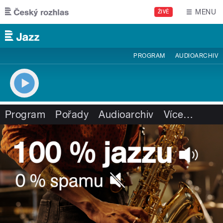
Přejít k hlavnímu obsahu
MENU
ŽIVĚ
PROGRAM
AUDIOARCHIV
Program
Pořady
Audioarchiv
Více
…