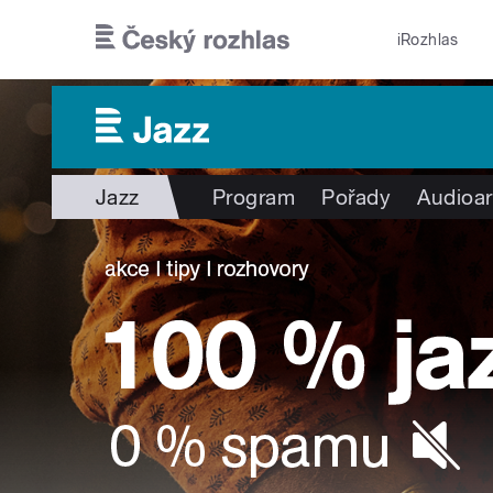
Přejít k hlavnímu obsahu
iRozhlas
Jazz
Program
Pořady
Audioar