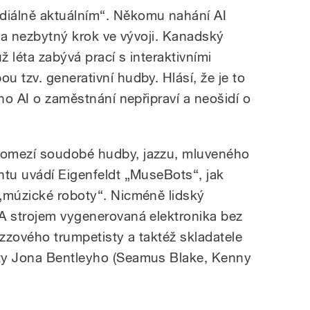
iálně aktuálním“. Někomu nahání AI
ý a nezbytný krok ve vývoji. Kanadský
ž léta zabývá prací s interaktivními
 tzv. generativní hudby. Hlásí, že je to
 ho AI o zaměstnání nepřipraví a neošidí o
pomezí soudobé hudby, jazzu, mluveného
ntu uvádí Eigenfeldt „MuseBots“, jak
„múzické roboty“. Nicméně lidský
A strojem vygenerovaná elektronika bez
zzového trumpetisty a taktéž skladatele
ty Jona Bentleyho (Seamus Blake, Kenny