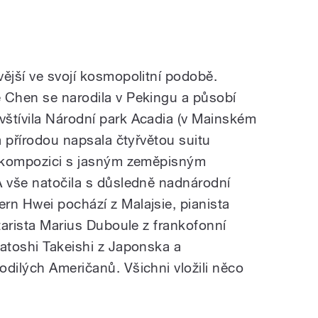
vější ve svojí kosmopolitní podobě.
 Chen se narodila v Pekingu a působí
štívila Národní park Acadia (v Mainském
na přírodou napsala čtyřvětou suitu
ba kompozici s jasným zeměpisným
A vše natočila s důsledně nadnárodní
rn Hwei pochází z Malajsie, pianista
ytarista Marius Duboule z frankofonní
Satoshi Takeishi z Japonska a
odilých Američanů. Všichni vložili něco