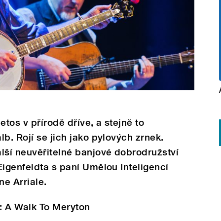
etos v přírodě dříve, a stejně to
b. Rojí se jich jako pylových zrnek.
lší neuvěřitelné banjové dobrodružství
Eigenfeldta s paní Umělou Inteligencí
e Arriale.
: A Walk To Meryton