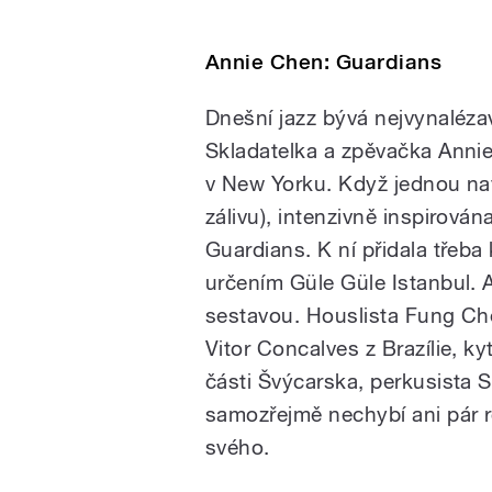
Annie Chen: Guardians
Dnešní jazz bývá nejvynaléza
Skladatelka a zpěvačka Annie
v New Yorku. Když jednou nav
zálivu), intenzivně inspirová
Guardians. K ní přidala tře
určením Güle Güle Istanbul. 
sestavou. Houslista Fung Che
Vitor Concalves z Brazílie, k
části Švýcarska, perkusista 
samozřejmě nechybí ani pár r
svého.