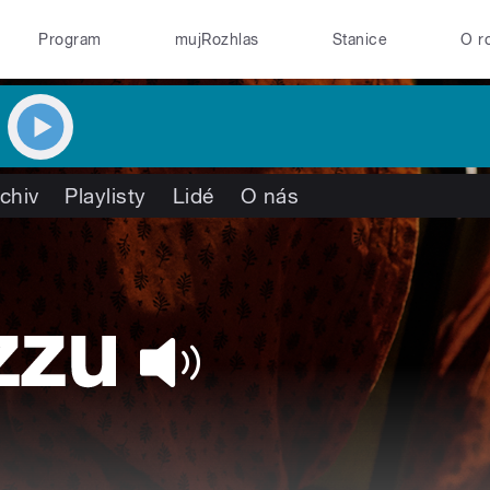
Program
mujRozhlas
Stanice
O r
chiv
Playlisty
Lidé
O nás