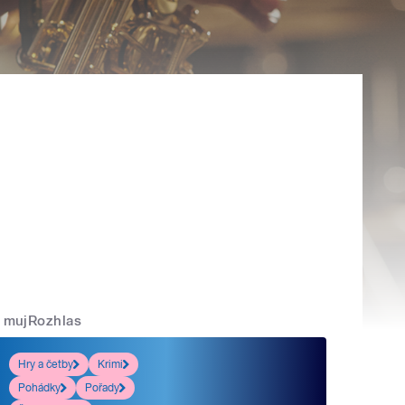
mujRozhlas
Hry a četby
Krimi
Pohádky
Pořady