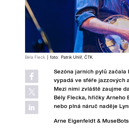
Béla Fleck
|
foto:
Patrik Uhlíř
,
ČTK
Sezóna jarních pylů začala l
vypadá ve sféře jazzových al
Mezi nimi zvláště zaujme da
Bély Flecka, hříčky Arneho 
nebo plná náruč naděje Lynn
Arne Eigenfeldt & MuseBots