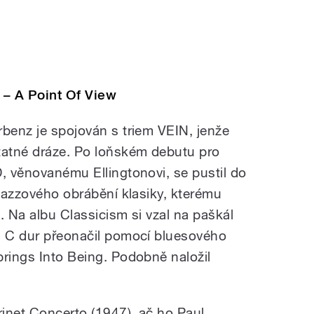
 – A Point Of View
rbenz je spojován s triem VEIN, jenže
tatné dráze. Po loňském debutu pro
D, věnovanému Ellingtonovi, se pustil do
 jazzového obrábění klasiky, kterému
u. Na albu Classicism si vzal na paškál
m C dur přeonačil pomocí bluesového
prings Into Being. Podobně naložil
rinet Concerto (1947), ač ho Paul