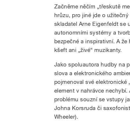
Začněme něčím „třeskutě med
hrůzu, pro jiné jde o užitečn
skladatel Arne Eigenfeldt se u
autonomními systémy a tvorbou
bezpečné a inspirativní. A že
kšeft ani „živé“ muzikanty.
Jako spoluautora hudby na 
slova a elektronického ambie
pojmenoval své elektronické 
element v nahrávce nechybí. 
problému souzní se vstupy ja
Johna Korsruda či saxofonis
Wheeler).