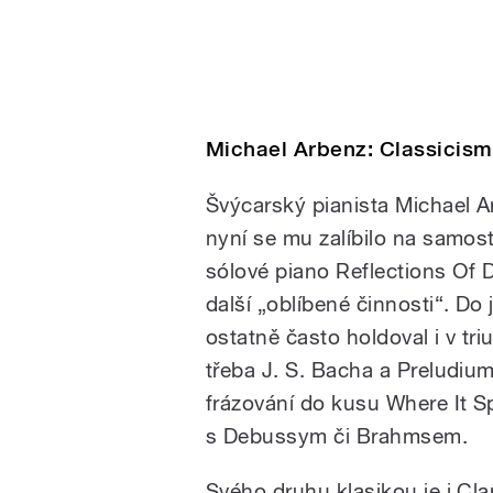
Michael Arbenz: Classicism
Švýcarský pianista Michael A
nyní se mu zalíbilo na samos
sólové piano Reflections Of 
další „oblíbené činnosti“. Do
ostatně často holdoval i v tri
třeba J. S. Bacha a Preludiu
frázování do kusu Where It S
s Debussym či Brahmsem.
Svého druhu klasikou je i Cla