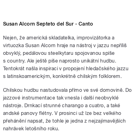
Susan Alcorn Septeto del Sur - Canto
Nejen, že americká skladatelka, improvizátorka a
virtuozka Susan Alcorn hraje na nástroj v jazzu nepříliš
obvyklý, pedálovou steelkytaru spojovanou spíše
s country. Ale ještě píše naprosto unikátní hudbu.
Tentokrát našla inspiraci v propojení hledačského jazzu
s latinskoamerickým, konkrétně chilským folklorem.
Chilskou hudbu nastudovala přímo ve své domovině. Do
jazzové instrumentace tak vnesla i další neobvyklé
nástroje. Drnkací strunné charango a cuatro, a také
andské panovy flétny. V prosinci už lze bez velkého
přehánění napsat, že tohle je jedna z nejzajímavějších
nahrávek letošního roku.