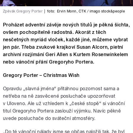
Zpěvák Gregory Porter
|
foto:
Ervin Monn
,
ČTK / imago stock&people
Proházet adventní závěje nových titulů je pěkná šichta,
ovšem pochopitelně radostná. Akorát z těch
nesčetných myriád vloček, každé jiné, můžeme vybrat
jen pár. Třeba zvukové krajkoví Susan Alcorn, pietní
archivní rozjímání Geri Allen s Kurtem Rosenwinkelem
nebo vánoční přání Gregoryho Portera.
Gregory Porter – Christmas Wish
Opravdu „slavná jména“ přitáhnou pozornost sama a
netřeba na ně zasvěcené posluchače upozorňovat
v Uloveno. Ale už vzhledem k „české stopě“ si vánoční
titul Gregoryho Portera zaslouží výjimku. Navíc pěkně
uvede posluchače do sváteční atmosféry.
„Do té vánoční nálady jsme se občas naložili tak, že byl