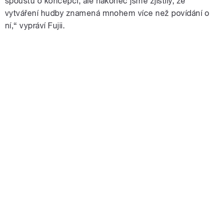
spoustu o koncepci, ale nakonec jsme zjistily, že
vytváření hudby znamená mnohem více než povídání o
ní,“ vypráví Fujii.