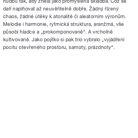
hudbu tak, aby zněla jako promyšlená skladba. Což se
daří naplňovat až neuvěřitelně dobře. Žádný řízený
chaos, žádné útěky k atonalitě či aleatorním výronům.
Melodie i harmonie, rytmická struktura, aranžmá, vše
působí hladce a „prokomponovaně“. A vrcholně
kultivovaně. Jako pojítko si pak trio vybralo „vyjádření
pocitu otevřeného prostoru, samoty, prázdnoty“.