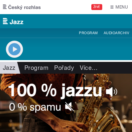
Přejít k hlavnímu obsahu
MENU
ŽIVĚ
PROGRAM
AUDIOARCHIV
Jazz
Program
Pořady
Více
…