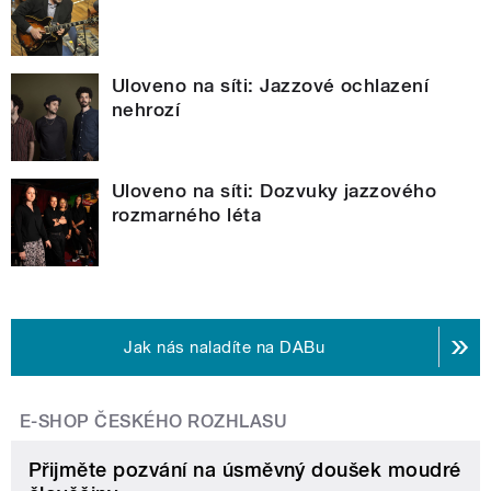
Uloveno na síti: Jazzové ochlazení
nehrozí
Uloveno na síti: Dozvuky jazzového
rozmarného léta
Jak nás naladíte na DABu
E-SHOP ČESKÉHO ROZHLASU
Přijměte pozvání na úsměvný doušek moudré