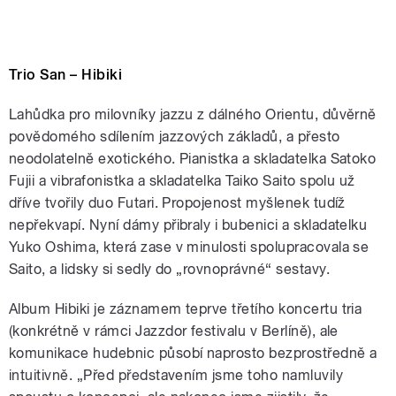
Trio San – Hibiki
Lahůdka pro milovníky jazzu z dálného Orientu, důvěrně
povědomého sdílením jazzových základů, a přesto
neodolatelně exotického. Pianistka a skladatelka Satoko
Fujii a vibrafonistka a skladatelka Taiko Saito spolu už
dříve tvořily duo Futari. Propojenost myšlenek tudíž
nepřekvapí. Nyní dámy přibraly i bubenici a skladatelku
Yuko Oshima, která zase v minulosti spolupracovala se
Saito, a lidsky si sedly do „rovnoprávné“ sestavy.
Album Hibiki je záznamem teprve třetího koncertu tria
(konkrétně v rámci Jazzdor festivalu v Berlíně), ale
komunikace hudebnic působí naprosto bezprostředně a
intuitivně. „Před představením jsme toho namluvily