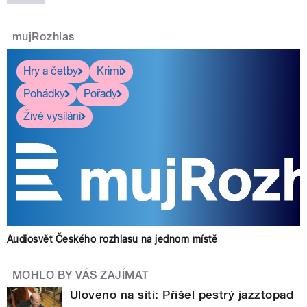
mujRozhlas
Hry a četby
Krimi
Pohádky
Pořady
Živé vysílání
Audiosvět Českého rozhlasu na jednom místě
MOHLO BY VÁS ZAJÍMAT
Uloveno na síti: Přišel pestrý jazztopad