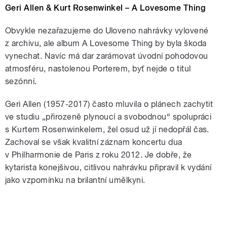
Geri Allen & Kurt Rosenwinkel – A Lovesome Thing
Obvykle nezařazujeme do Uloveno nahrávky vylovené
z archivu, ale album A Lovesome Thing by byla škoda
vynechat. Navíc má dar zarámovat úvodní pohodovou
atmosféru, nastolenou Porterem, byť nejde o titul
sezónní.
Geri Allen (1957-2017) často mluvila o plánech zachytit
ve studiu „přirozeně plynoucí a svobodnou“ spolupráci
s Kurtem Rosenwinkelem, žel osud už jí nedopřál čas.
Zachoval se však kvalitní záznam koncertu dua
v Philharmonie de Paris z roku 2012. Je dobře, že
kytarista konejšivou, citlivou nahrávku připravil k vydání
jako vzpomínku na brilantní umělkyni.