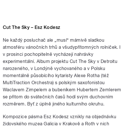
Cut The Sky – Esz Kodesz
Ne každý posluchač ale „musí“ mámivě sladkou
atmosféru vánočních trhů a všudypřítomných rolniček. I
v prosinci pochopitelně vycházejí nahrávky
experimentální. Album projektu Cut The Sky v Detroitu
narozeného, v Londýně vychovaného a v Polsku
momentálně působícího kytaristy Alexe Rotha (též
MultiTraction Orchestra) s polským saxofonistou
Waclavem Zimpelem a bubeníkem Hubertem Zemlerem
se přitom do svátečních časů hodí svým duchovním
rozměrem. Byť z úplně jiného kulturního okruhu.
Kompozice pásma Esz Kodesz vznikly na objednávku
židovského muzea Galicia v Krakově a Roth v nich