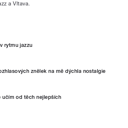
zz a Vltava.
v rytmu jazzu
ozhlasových znělek na mě dýchla nostalgie
e učím od těch nejlepších