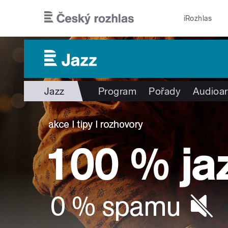
Přejít k hlavnímu obsahu
iRozhlas
Jazz
Program
Pořady
Audioar