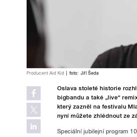
Producent Aid Kid
|
foto:
Jiří Šeda
Oslava stoleté historie roz
bigbandu a také „live“ remix
který zazněl na festivalu M
nyní můžete zhlédnout ze z
Speciální jubilejní program 1