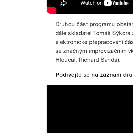
Druhou část programu obstar
dále skladatel Tomáš Sýkora 
elektronické přepracování čá
se značným improvizačním vkl
Hloucal, Richard Šanda).
Podívejte se na záznam dru
Aid Kid, Tomáš Sýkora & 