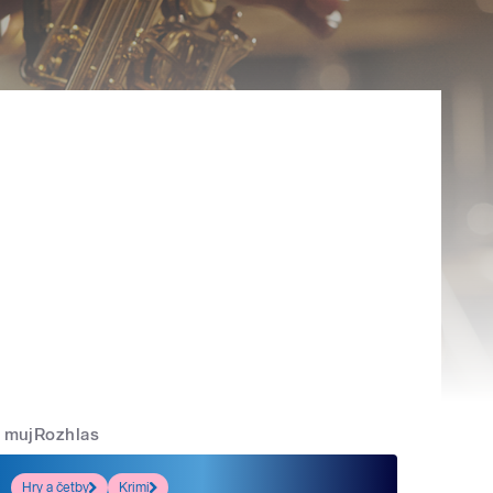
mujRozhlas
Hry a četby
Krimi