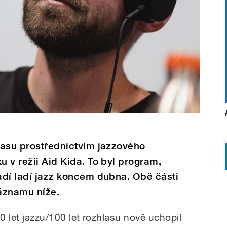
hlasu prostřednictvím jazzového
u v režii Aid Kida. To byl program,
ladí ladí jazz koncem dubna. Obě části
áznamu níže.
00 let jazzu/100 let rozhlasu nově uchopil