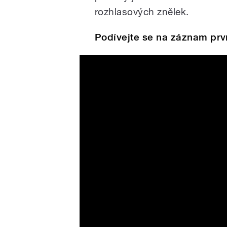
rozhlasových znělek.
Podívejte se na záznam prv
Rozhlasový bigband Gustav