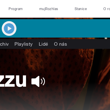
Program
mujRozhlas
Stanice
O r
chiv
Playlisty
Lidé
O nás