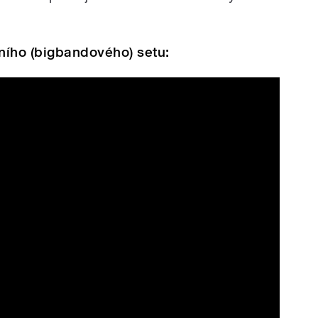
ního (bigbandového) setu:
a Broma: Sto let jazzu & rozhlasu