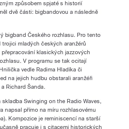
ůzným způsobem spjaté s historií
ěl dvě části: bigbandovou a následně
vý bigband Českého rozhlasu. Pro tento
l trojici mladých českých aranžérů
 přepracování klasických jazzových
rozhlasu. V programu se tak ocitají
Hnilička vedle Radima Hladíka či
d na jejich hudbu obstarali aranžéři
a a Richard Šanda.
la skladba Swinging on the Radio Waves,
ra napsal přímo na míru rozhlasovému
dea). Kompozice je reminiscencí na starší
časně pracuje i s citacemi historických