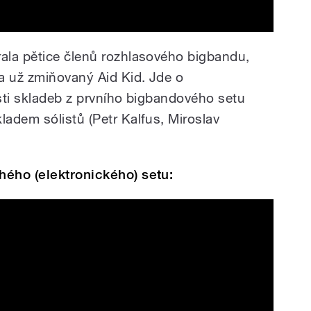
ala pětice členů rozhlasového bigbandu,
a už zmiňovaný Aid Kid. Jde o
sti skladeb z prvního bigbandového setu
adem sólistů (Petr Kalfus, Miroslav
hého (elektronického) setu:
The Augmented Jazz Ensemble