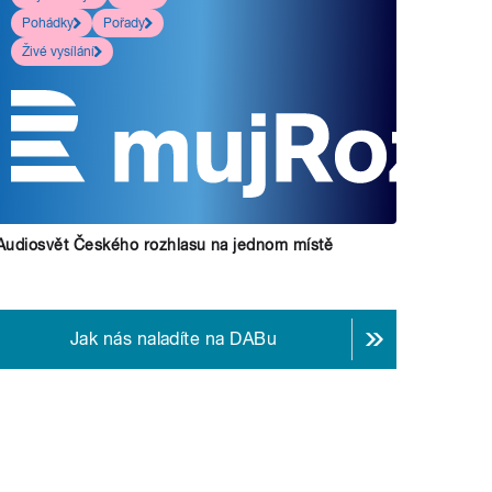
Pohádky
Pořady
Živé vysílání
Audiosvět Českého rozhlasu na jednom místě
Jak nás naladíte na DABu