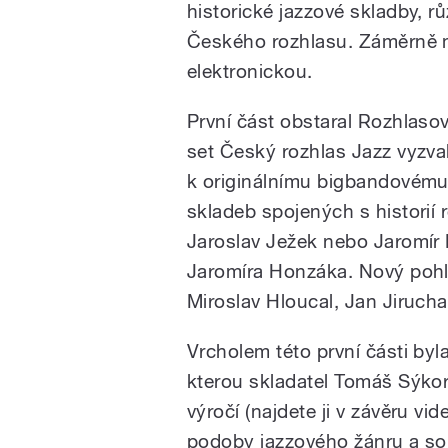
historické jazzové skladby, r
Českého rozhlasu. Záměrně m
elektronickou.
První část obstaral Rozhlaso
set Český rozhlas Jazz vyzva
k originálnímu bigbandovému
skladeb spojených s historií 
Jaroslav Ježek nebo Jaromír 
Jaromíra Honzáka. Nový pohle
Miroslav Hloucal, Jan Jiruch
Vrcholem této první části by
kterou skladatel Tomáš Sýko
výročí (najdete ji v závěru vi
podoby jazzového žánru a sou