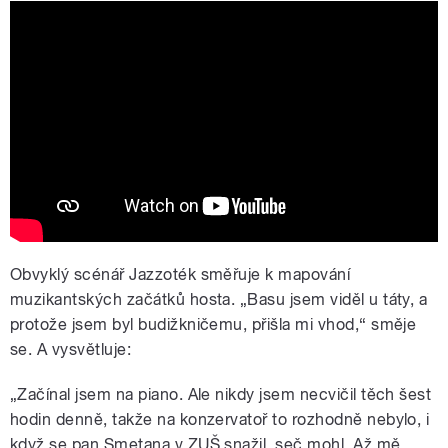
Tereza Krippnerova & The Masters -
Live From The Theatre - ukázka
Obvyklý scénář Jazzoték směřuje k mapování
muzikantských začátků hosta. „Basu jsem viděl u táty, a
protože jsem byl budižkničemu, přišla mi vhod,“ směje
se. A vysvětluje:
„Začínal jsem na piano. Ale nikdy jsem necvičil těch šest
hodin denně, takže na konzervatoř to rozhodně nebylo, i
když se pan Smetana v ZUŠ snažil, seč mohl. Až mě