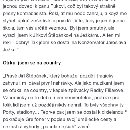
jednou dovedl k panu Fukovi, což byl takový strašně
přísný kontrabasista. Řekl, ať mu něco zahraju, a když mě
slyšel, úplně zešedivěl a povídá: ‚Víte, tady je ještě jedna
škola, tam vás určitě vezmou.‘ Byl jsem smutný, ale
vyrazil jsem k Jirkovi Štěpánkovi na Ježkárnu. A ten mi
řekl – dobrý! Tak jsem se dostal na Konzervatoř Jaroslava
Ježka.“
Otrkal jsem se na country
„Právě Jiří Štěpánek, který bohužel později tragicky
zahynul, mi dával první nahrávky. Ale jako muzikant jsem
se oťukal na country, v kapele zpěvačky Radky Fišarové.
Vzpomínky na tu dobu mám neuvěřitelné, protože pro
tolik lidí jsem už později nikdy nehrál. To byly všechny ty
Porty, stadiony… Teprve pak jsem se dostal k dixielandu,“
pokračuje Greifoner v popisu svojí umělecké cesty a
nezastírá výhody „populárnějších“ žánrů.