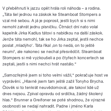
V přeběhnutí k jazzu opět hrála roli náhoda – a rodina.
„Táta šel jednou na záskok ke Steamboat Stompers a
vzal mě sebou. A já je poprosil, jestli bych si s nimi
nemohl zahrát jednu písničku. Čtrnáct dní nato volal
kapelník Jirka Kadlus tátovi s nabídkou na další záskok.
Jenže táta nemohl, tak se ho Jirka zeptal, jestli nechce
poslat ‚mladýho‘. Táta říkal ‚on to nedá, on to ještě
neumí‘, ale nakonec se nechal přesvědčit. Steamboat
Stompers si mě vyzkoušeli a po čtyřech koncertech se
zeptali, jestli s nimi nechci hrát nastálo.“
„Samozřejmě jsem si toho velmi vážil,“ pokračuje host ve
vyprávění. „Hlavně jsem tam ještě zažil Tonyho Brycha.
Člověk si to tenkrát neuvědomoval, ale takoví lidé už
dnes nejsou. Zpíval opravdu od srdíčka, žádný školený
hlas.“ Brunner a Greifoner se poté shodnou, že výrazné
osobnosti se nedají nahradit. Padne i jméno Karla