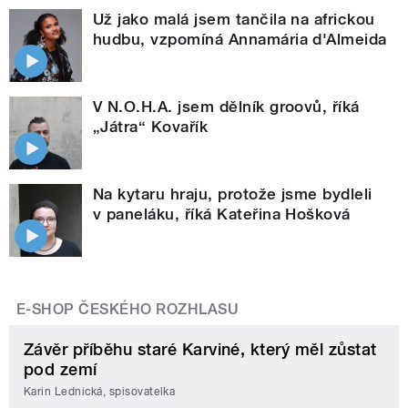
Už jako malá jsem tančila na africkou
hudbu, vzpomíná Annamária d'Almeida
V N.O.H.A. jsem dělník groovů, říká
„Játra“ Kovařík
Na kytaru hraju, protože jsme bydleli
v paneláku, říká Kateřina Hošková
E-SHOP ČESKÉHO ROZHLASU
Závěr příběhu staré Karviné, který měl zůstat
pod zemí
Karin Lednická, spisovatelka