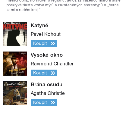
měnící obraz hornického regionu, jehož zahlazenou historii stále
překrývá tlustá vrstva mýtů a zakořeněných stereotypů o „černé
zemi a rudém kraji“.
Katyně
Pavel Kohout
Koupit
Vysoké okno
Raymond Chandler
Koupit
Brána osudu
Agatha Christie
Koupit