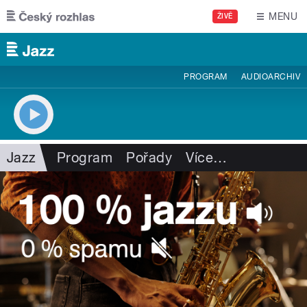
Přejít k hlavnímu obsahu
MENU
ŽIVĚ
PROGRAM
AUDIOARCHIV
Jazz
Program
Pořady
Více
…