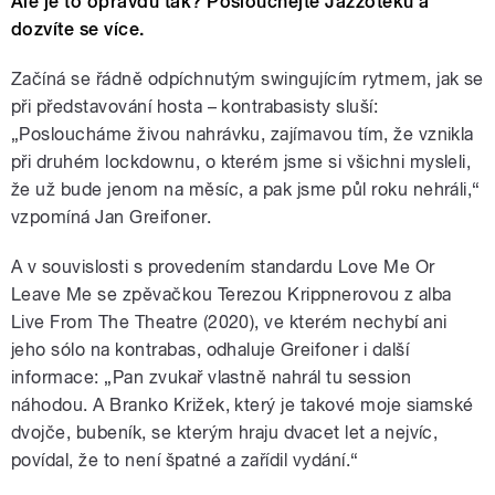
Ale je to opravdu tak? Poslouchejte Jazzotéku a
dozvíte se více.
Začíná se řádně odpíchnutým swingujícím rytmem, jak se
při představování hosta – kontrabasisty sluší:
„Posloucháme živou nahrávku, zajímavou tím, že vznikla
při druhém lockdownu, o kterém jsme si všichni mysleli,
že už bude jenom na měsíc, a pak jsme půl roku nehráli,“
vzpomíná Jan Greifoner.
A v souvislosti s provedením standardu Love Me Or
Leave Me se zpěvačkou Terezou Krippnerovou z alba
Live From The Theatre (2020), ve kterém nechybí ani
jeho sólo na kontrabas, odhaluje Greifoner i další
informace: „Pan zvukař vlastně nahrál tu session
náhodou. A Branko Križek, který je takové moje siamské
dvojče, bubeník, se kterým hraju dvacet let a nejvíc,
povídal, že to není špatné a zařídil vydání.“