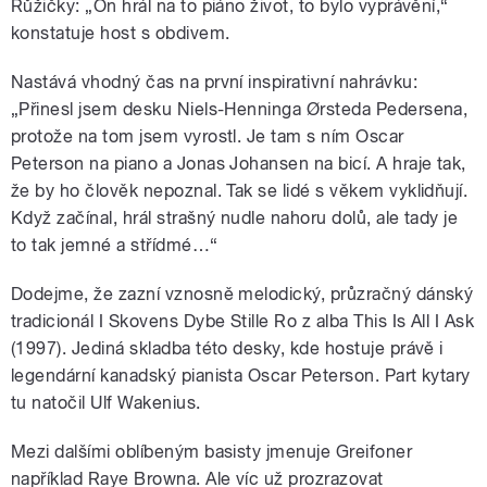
Růžičky: „On hrál na to piáno život, to bylo vyprávění,“
konstatuje host s obdivem.
Nastává vhodný čas na první inspirativní nahrávku:
„Přinesl jsem desku Niels-Henninga Ørsteda Pedersena,
protože na tom jsem vyrostl. Je tam s ním Oscar
Peterson na piano a Jonas Johansen na bicí. A hraje tak,
že by ho člověk nepoznal. Tak se lidé s věkem vyklidňují.
Když začínal, hrál strašný nudle nahoru dolů, ale tady je
to tak jemné a střídmé…“
Dodejme, že zazní vznosně melodický, průzračný dánský
tradicionál I Skovens Dybe Stille Ro z alba This Is All I Ask
(1997). Jediná skladba této desky, kde hostuje právě i
legendární kanadský pianista Oscar Peterson. Part kytary
tu natočil Ulf Wakenius.
Mezi dalšími oblíbeným basisty jmenuje Greifoner
například Raye Browna. Ale víc už prozrazovat