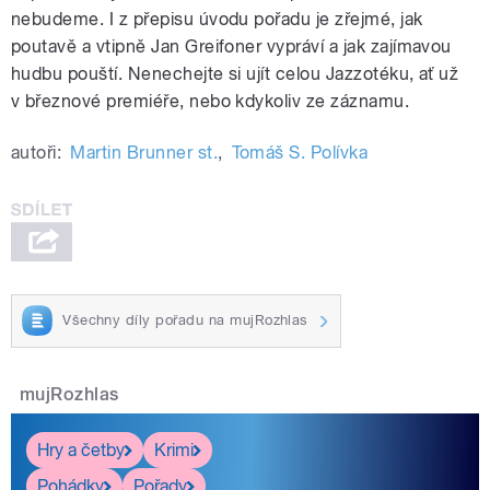
nebudeme. I z přepisu úvodu pořadu je zřejmé, jak
poutavě a vtipně Jan Greifoner vypráví a jak zajímavou
hudbu pouští. Nenechejte si ujít celou Jazzotéku, ať už
v březnové premiéře, nebo kdykoliv ze záznamu.
autoři:
Martin Brunner st.
,
Tomáš S. Polívka
Všechny díly pořadu na mujRozhlas
mujRozhlas
Hry a četby
Krimi
Pohádky
Pořady