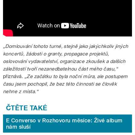
„Domlouvání tohoto turné, stejně jako jakýchkoliv jiných
koncertů, žádosti o granty, propagace projektů,
oslovování vydavatelství, organizace zkoušek a dalších
záležitostí tvoří nezanedbatelnou část mého času,“
přiznává.
„Ze začátku to byla noční můra, ale postupem
času jsem pochopil, že bez této činnosti se člověk
nehne z místa.“
E Converso v Rozhovoru měsíce: Živé album
nám sluší