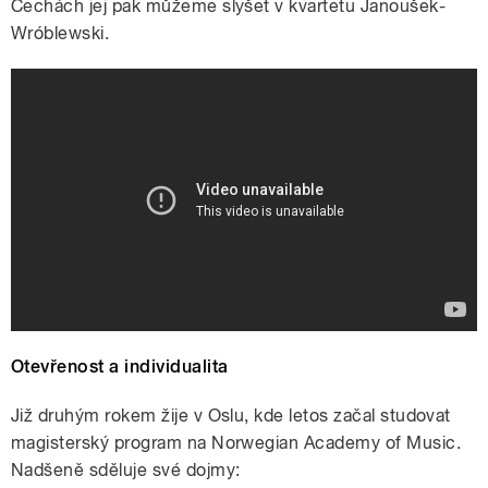
Čechách jej pak můžeme slyšet v kvartetu Janoušek-
Wróblewski.
E Converso-Jazzová policie nepřišla-
live at Jazzdock, Prague
Otevřenost a individualita
Již druhým rokem žije v Oslu, kde letos začal studovat
magisterský program na Norwegian Academy of Music.
Nadšeně sděluje své dojmy: