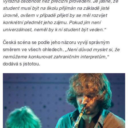
výrazná osobnost než precizní provedení. Je jasné, že
student musí být na školu přijímán na základě jisté
úrovně, ovšem v případě přijetí by se měl rozvíjet
konkrétní předmět jeho zájmu. Pokud jím není
univerzálnost, neměl by k ní student být veden.“
Česká scéna se podle jeho názoru vyvíjí správným
směrem ve všech ohledech.
„Není důvod myslet si, že
nemůžeme konkurovat zahraničním interpretům,“
dodává s jistotou.