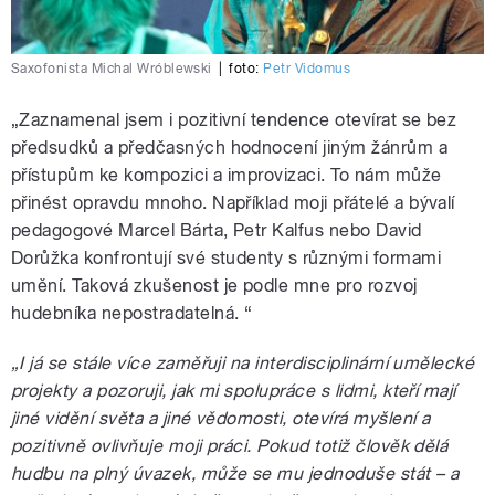
Saxofonista Michal Wróblewski
|
foto:
Petr Vidomus
„Zaznamenal jsem i pozitivní tendence otevírat se bez
předsudků a předčasných hodnocení jiným žánrům a
přístupům ke kompozici a improvizaci. To nám může
přinést opravdu mnoho. Například moji přátelé a bývalí
pedagogové Marcel Bárta, Petr Kalfus nebo David
Dorůžka konfrontují své studenty s různými formami
umění. Taková zkušenost je podle mne pro rozvoj
hudebníka nepostradatelná. “
„I já se stále více zaměřuji na interdisciplinární umělecké
projekty a pozoruji, jak mi spolupráce s lidmi, kteří mají
jiné vidění světa a jiné vědomosti, otevírá myšlení a
pozitivně ovlivňuje moji práci. Pokud totiž člověk dělá
hudbu na plný úvazek, může se mu jednoduše stát – a