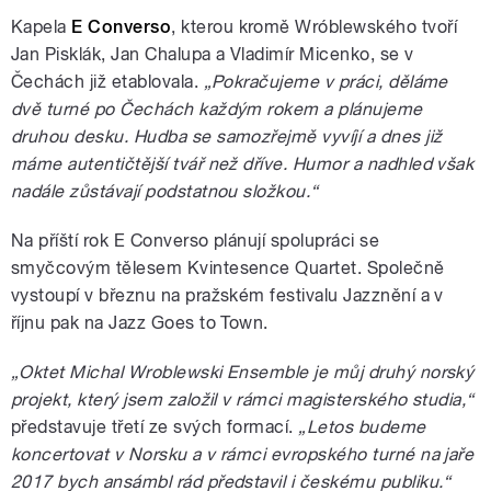
Kapela
E Converso
, kterou kromě Wróblewského tvoří
Jan Pisklák, Jan Chalupa a Vladimír Micenko, se v
Čechách již etablovala.
„Pokračujeme v práci, děláme
dvě turné po Čechách každým rokem a plánujeme
druhou desku. Hudba se samozřejmě vyvíjí a dnes již
máme autentičtější tvář než dříve. Humor a nadhled však
nadále zůstávají podstatnou složkou.“
Na příští rok E Converso plánují spolupráci se
smyčcovým tělesem Kvintesence Quartet. Společně
vystoupí v březnu na pražském festivalu Jazznění a v
říjnu pak na Jazz Goes to Town.
„Oktet Michal Wroblewski Ensemble je můj druhý norský
projekt, který jsem založil v rámci magisterského studia,“
představuje třetí ze svých formací.
„Letos budeme
koncertovat v Norsku a v rámci evropského turné na jaře
2017 bych ansámbl rád představil i českému publiku.“