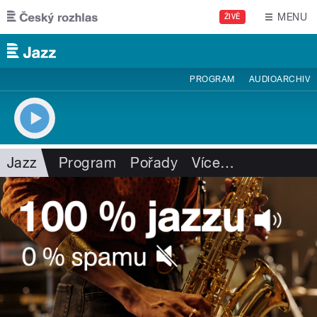
Přejít k hlavnímu obsahu
MENU
ŽIVĚ
PROGRAM
AUDIOARCHIV
Jazz
Program
Pořady
Více
…