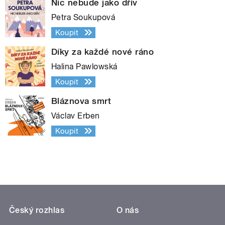
Nic nebude jako dřív
Petra Soukupová
Koupit
Díky za každé nové ráno
Halina Pawlowská
Koupit
Bláznova smrt
Václav Erben
Koupit
Český rozhlas
O nás