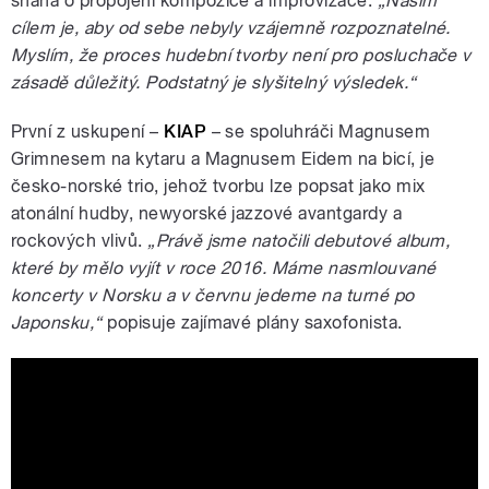
snaha o propojení kompozice a improvizace.
„Naším
cílem je, aby od sebe nebyly vzájemně rozpoznatelné.
Myslím, že proces hudební tvorby není pro posluchače v
zásadě důležitý. Podstatný je slyšitelný výsledek.“
První z uskupení –
KIAP
– se spoluhráči Magnusem
Grimnesem na kytaru a Magnusem Eidem na bicí, je
česko-norské trio, jehož tvorbu lze popsat jako mix
atonální hudby, newyorské jazzové avantgardy a
rockových vlivů.
„Právě jsme natočili debutové album,
které by mělo vyjít v roce 2016. Máme nasmlouvané
koncerty v Norsku a v červnu jedeme na turné po
Japonsku,“
popisuje zajímavé plány saxofonista.
KIAP - m3