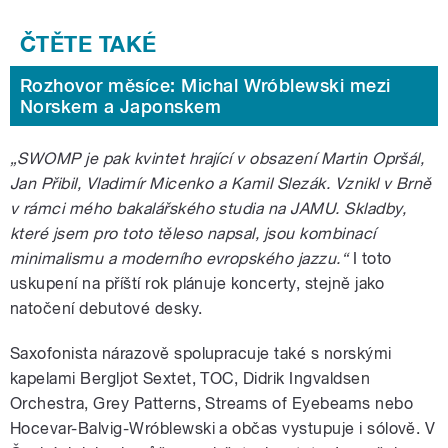
Rozhovor měsíce: Michal Wróblewski mezi
Norskem a Japonskem
„SWOMP je pak kvintet hrající v obsazení Martin Opršál,
Jan Přibil, Vladimír Micenko a Kamil Slezák. Vznikl v Brně
v rámci mého bakalářského studia na JAMU. Skladby,
které jsem pro toto těleso napsal, jsou kombinací
minimalismu a moderního evropského jazzu.“
I toto
uskupení na příští rok plánuje koncerty, stejně jako
natočení debutové desky.
Saxofonista nárazově spolupracuje také s norskými
kapelami Bergljot Sextet, TOC, Didrik Ingvaldsen
Orchestra, Grey Patterns, Streams of Eyebeams nebo
Hocevar-Balvig-Wróblewski a občas vystupuje i sólově. V