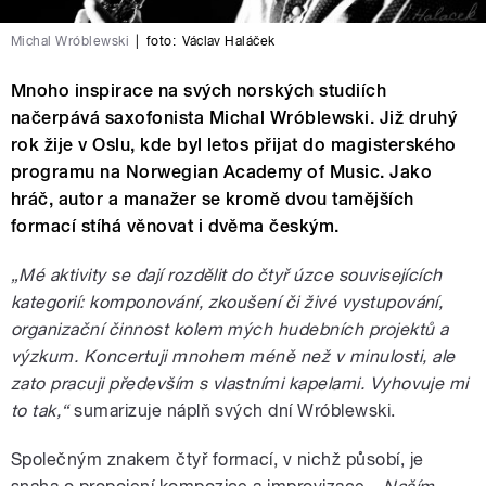
Michal Wróblewski
|
foto:
Václav Haláček
Mnoho inspirace na svých norských studiích
načerpává saxofonista Michal Wróblewski. Již druhý
rok žije v Oslu, kde byl letos přijat do magisterského
programu na Norwegian Academy of Music. Jako
hráč, autor a manažer se kromě dvou tamějších
formací stíhá věnovat i dvěma českým.
„Mé aktivity se dají rozdělit do čtyř úzce souvisejících
kategorií: komponování, zkoušení či živé vystupování,
organizační činnost kolem mých hudebních projektů a
výzkum. Koncertuji mnohem méně než v minulosti, ale
zato pracuji především s vlastními kapelami. Vyhovuje mi
to tak,“
sumarizuje náplň svých dní Wróblewski.
Společným znakem čtyř formací, v nichž působí, je