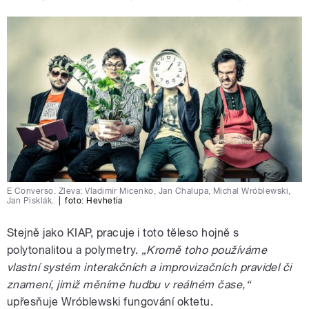
E Converso. Zleva: Vladimír Micenko, Jan Chalupa, Michal Wróblewski,
Jan Pisklák.
|
foto: Hevhetia
Stejně jako KIAP, pracuje i toto těleso hojně s
polytonalitou a polymetry.
„Kromě toho používáme
vlastní systém interakčních a improvizačních pravidel či
znamení, jimiž měníme hudbu v reálném čase,“
upřesňuje Wróblewski fungování oktetu.