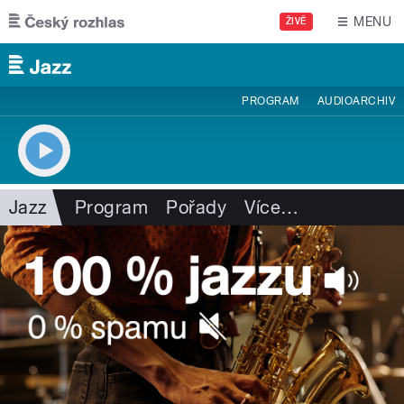
Přejít k hlavnímu obsahu
MENU
ŽIVĚ
PROGRAM
AUDIOARCHIV
Jazz
Program
Pořady
Více
…