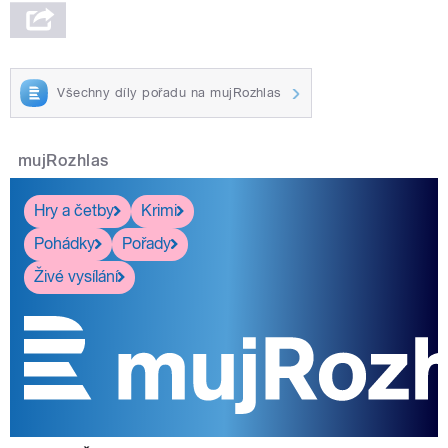
Všechny díly pořadu na mujRozhlas
mujRozhlas
Hry a četby
Krimi
Pohádky
Pořady
Živé vysílání