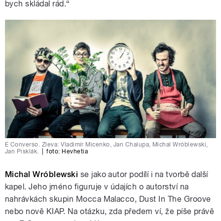
bych skládal rád.“
E Converso. Zleva: Vladimír Micenko, Jan Chalupa, Michal Wróblewski,
Jan Pisklák.
|
foto:
Hevhetia
Michal Wróblewski
se jako autor podílí i na tvorbě další
kapel. Jeho jméno figuruje v údajích o autorství na
nahrávkách skupin Mocca Malacco, Dust In The Groove
nebo nově KIAP. Na otázku, zda předem ví, že píše právě