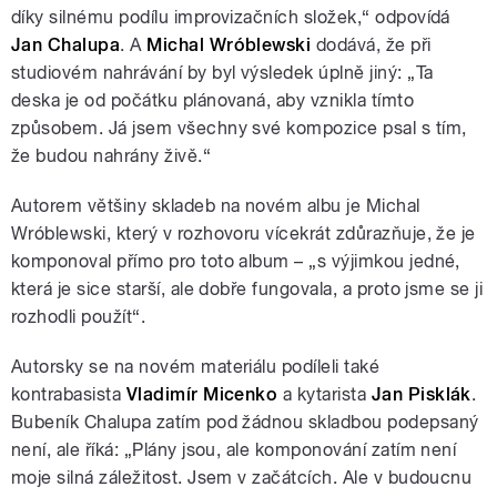
díky silnému podílu improvizačních složek,“ odpovídá
Jan Chalupa
. A
Michal Wróblewski
dodává, že při
studiovém nahrávání by byl výsledek úplně jiný: „Ta
deska je od počátku plánovaná, aby vznikla tímto
způsobem. Já jsem všechny své kompozice psal s tím,
že budou nahrány živě.“
Autorem většiny skladeb na novém albu je Michal
Wróblewski, který v rozhovoru vícekrát zdůrazňuje, že je
komponoval přímo pro toto album – „s výjimkou jedné,
která je sice starší, ale dobře fungovala, a proto jsme se ji
rozhodli použít“.
Autorsky se na novém materiálu podíleli také
kontrabasista
Vladimír Micenko
a kytarista
Jan Pisklák
.
Bubeník Chalupa zatím pod žádnou skladbou podepsaný
není, ale říká: „Plány jsou, ale komponování zatím není
moje silná záležitost. Jsem v začátcích. Ale v budoucnu