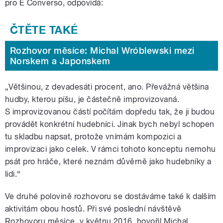
pro E Converso, odpovídá:
Rozhovor měsíce: Michal Wróblewski mezi
Norskem a Japonskem
„Většinou, z devadesáti procent, ano. Převážná většina
hudby, kterou píšu, je částečně improvizovaná.
S improvizovanou částí počítám dopředu tak, že ji budou
provádět konkrétní hudebníci. Jinak bych nebyl schopen
tu skladbu napsat, protože vnímám kompozici a
improvizaci jako celek. V rámci tohoto konceptu nemohu
psát pro hráče, které neznám důvěrně jako hudebníky a
lidi.“
Ve druhé polovině rozhovoru se dostáváme také k dalším
aktivitám obou hostů. Při své poslední návštěvě
Rozhovoru měsíce, v květnu 2016, hovořil Michal