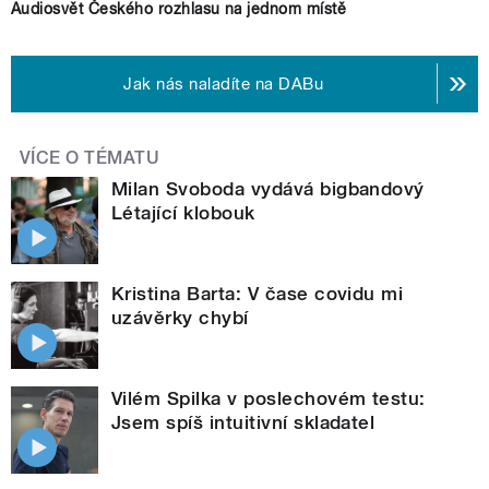
Audiosvět Českého rozhlasu na jednom místě
Jak nás naladíte na DABu
VÍCE O TÉMATU
Milan Svoboda vydává bigbandový
Létající klobouk
Kristina Barta: V čase covidu mi
uzávěrky chybí
Vilém Spilka v poslechovém testu:
Jsem spíš intuitivní skladatel