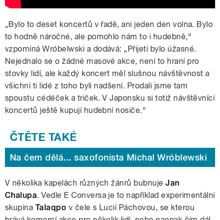
„Bylo to deset koncertů v řadě, ani jeden den volna. Bylo
to hodně náročné, ale pomohlo nám to i hudebně,“
vzpomíná Wróbelwski a dodává: „Přijetí bylo úžasné.
Nejednalo se o žádné masové akce, není to hraní pro
stovky lidí, ale každý koncert měl slušnou návštěvnost a
všichni ti lidé z toho byli nadšení. Prodali jsme tam
spoustu cédéček a triček. V Japonsku si totiž návštěvníci
koncertů ještě kupují hudební nosiče.“
Na čem dělá... saxofonista Michal Wróblewski
V několika kapelách různých žánrů bubnuje
Jan
Chalupa
. Vedle E Conversa je to například experimentální
skupina
Talaqpo
v čele s Lucií Páchovou, se kterou
hrává komorní akce pro několik lidí, nebo naopak čím dál