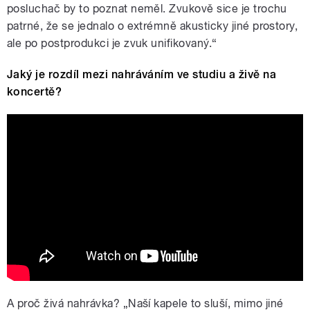
posluchač by to poznat neměl. Zvukově sice je trochu
patrné, že se jednalo o extrémně akusticky jiné prostory,
ale po postprodukci je zvuk unifikovaný.“
Jaký je rozdíl mezi nahráváním ve studiu a živě na
koncertě?
E Converso – Rozdíly natáčení na
koncertě a ve studiu
A proč živá nahrávka? „Naší kapele to sluší, mimo jiné