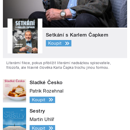
Setkání s Karlem Čapkem
Koupit
Literární fikce, pokus přiblížit literární nadsázkou spisovatele,
filozofa, ale hlavně člověka Karla Čapka trochu jinou formou.
Sladké Česko
Patrik Rozehnal
Koupit
Sestry
Martin Uhlíř
Koupit