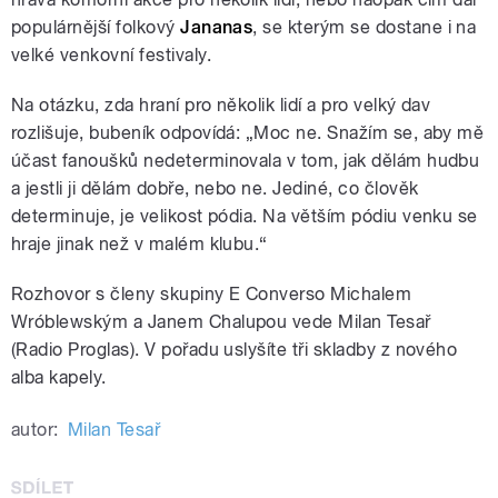
populárnější folkový
Jananas
, se kterým se dostane i na
velké venkovní festivaly.
Na otázku, zda hraní pro několik lidí a pro velký dav
rozlišuje, bubeník odpovídá: „Moc ne. Snažím se, aby mě
účast fanoušků nedeterminovala v tom, jak dělám hudbu
a jestli ji dělám dobře, nebo ne. Jediné, co člověk
determinuje, je velikost pódia. Na větším pódiu venku se
hraje jinak než v malém klubu.“
Rozhovor s členy skupiny E Converso Michalem
Wróblewským a Janem Chalupou vede Milan Tesař
(Radio Proglas). V pořadu uslyšíte tři skladby z nového
alba kapely.
autor:
Milan Tesař