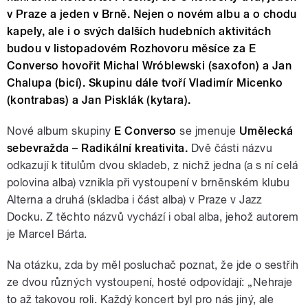
v Praze a jeden v Brně. Nejen o novém albu a o chodu
kapely, ale i o svých dalších hudebních aktivitách
budou v listopadovém Rozhovoru měsíce za E
Converso hovořit Michal Wróblewski (saxofon) a Jan
Chalupa (bicí). Skupinu dále tvoří Vladimír Micenko
(kontrabas) a Jan Pisklák (kytara).
Nové album skupiny
E Converso
se jmenuje
Umělecká
sebevražda – Radikální kreativita.
Dvě části názvu
odkazují k titulům dvou skladeb, z nichž jedna (a s ní celá
polovina alba) vznikla při vystoupení v brněnském klubu
Alterna a druhá (skladba i část alba) v Praze v Jazz
Docku. Z těchto názvů vychází i obal alba, jehož autorem
je Marcel Bárta.
Na otázku, zda by měl posluchač poznat, že jde o sestřih
ze dvou různých vystoupení, hosté odpovídají: „Nehraje
to až takovou roli. Každý koncert byl pro nás jiný, ale