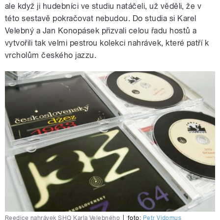
ale když ji hudebníci ve studiu natáčeli, už věděli, že v
této sestavě pokračovat nebudou. Do studia si Karel
Velebný a Jan Konopásek přizvali celou řadu hostů a
vytvořili tak velmi pestrou kolekci nahrávek, které patří k
vrcholům českého jazzu.
Reedice nahrávek SHQ Karla Velebného
|
foto:
Petr Vidomus