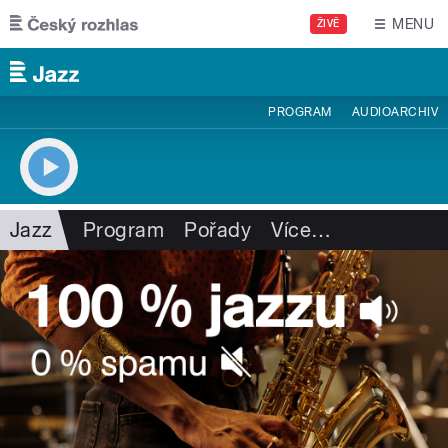
Přejít k hlavnímu obsahu
MENU
ŽIVĚ
PROGRAM
AUDIOARCHIV
Jazz
Program
Pořady
Více
…