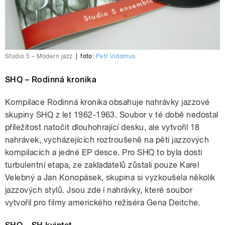
Studio 5 – Modern jazz
|
foto:
Petr Vidomus
SHQ – Rodinná kronika
Kompilace Rodinná kronika obsahuje nahrávky jazzové
skupiny SHQ z let 1962‒1963. Soubor v té době nedostal
příležitost natočit dlouhohrající desku, ale vytvořil 18
nahrávek, vycházejících roztroušeně na pěti jazzových
kompilacích a jedné EP desce. Pro SHQ to byla dosti
turbulentní etapa, ze zakladatelů zůstali pouze Karel
Velebný a Jan Konopásek, skupina si vyzkoušela několik
jazzových stylů. Jsou zde i nahrávky, které soubor
vytvořil pro filmy amerického režiséra Gena Deitche.