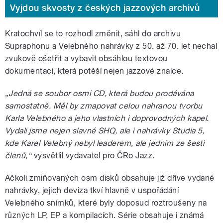
Vyjdou skvosty z českých jazzových archivů
Kratochvíl se to rozhodl změnit, sáhl do archivu
Supraphonu a Velebného nahrávky z 50. až 70. let nechal
zvukově ošetřit a vybavit obsáhlou textovou
dokumentací, která potěší nejen jazzové znalce.
„Jedná se soubor osmi CD, která budou prodávána
samostatně. Měl by zmapovat celou nahranou tvorbu
Karla Velebného a jeho vlastních i doprovodných kapel.
Vydali jsme nejen slavné SHQ, ale i nahrávky Studia 5,
kde Karel Velebný nebyl leaderem, ale jedním ze šesti
členů,“
vysvětlil vydavatel pro ČRo Jazz.
Ačkoli zmiňovaných osm disků obsahuje již dříve vydané
nahrávky, jejich deviza tkví hlavně v uspořádání
Velebného snímků, které byly doposud roztroušeny na
různých LP, EP a kompilacích. Série obsahuje i známá