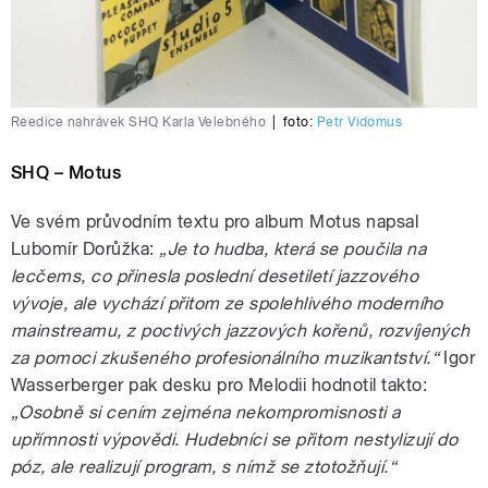
Reedice nahrávek SHQ Karla Velebného
|
foto:
Petr Vidomus
SHQ – Motus
Ve svém průvodním textu pro album Motus napsal
Lubomír Dorůžka:
„Je to hudba, která se poučila na
lecčems, co přinesla poslední desetiletí jazzového
vývoje, ale vychází přitom ze spolehlivého moderního
mainstreamu, z poctivých jazzových kořenů, rozvíjených
za pomoci zkušeného profesionálního muzikantství.“
Igor
Wasserberger pak desku pro Melodii hodnotil takto:
„Osobně si cením zejména nekompromisnosti a
upřímnosti výpovědi. Hudebníci se přitom nestylizují do
póz, ale realizují program, s nímž se ztotožňují.“