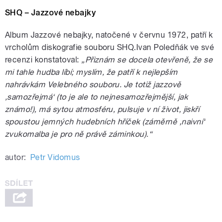
SHQ – Jazzové nebajky
Album Jazzové nebajky, natočené v červnu 1972, patří k
vrcholům diskografie souboru SHQ.Ivan Poledňák ve své
recenzi konstatoval:
„Přiznám se docela otevřeně, že se
mi tahle hudba líbí; myslím, že patří k nejlepším
nahrávkám Velebného souboru. Je totiž jazzově
,samozřejmá‘ (to je ale to nejnesamozřejmější, jak
známo!), má sytou atmosféru, pulsuje v ní život, jiskří
spoustou jemných hudebních hříček (záměrně ,naivní‘
zvukomalba je pro ně právě záminkou).“
autor:
Petr Vidomus