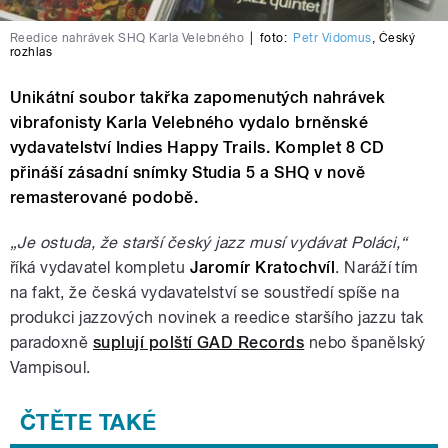
Reedice nahrávek SHQ Karla Velebného
|
foto:
Petr Vidomus
,
Český
rozhlas
Unikátní soubor takřka zapomenutých nahrávek
vibrafonisty Karla Velebného vydalo brněnské
vydavatelství Indies Happy Trails. Komplet 8 CD
přináší zásadní snímky Studia 5 a SHQ v nově
remasterované podobě.
„Je ostuda, že starší český jazz musí vydávat Poláci,“
říká vydavatel kompletu
Jaromír Kratochvíl
. Naráží tím
na fakt, že česká vydavatelství se soustředí spíše na
produkci jazzových novinek a reedice staršího jazzu tak
paradoxně
suplují polští GAD Records
nebo španělský
Vampisoul.