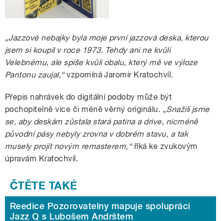
„Jazzové nebajky byla moje první jazzová deska, kterou
jsem si koupil v roce 1973. Tehdy ani ne kvůli
Velebnému, ale spíše kvůli obalu, který mě ve výloze
Pantonu zaujal,“
vzpomíná Jaromír Kratochvíl.
Přepis nahrávek do digitální podoby může být
pochopitelně více či méně věrný originálu.
„Snažili jsme
se, aby deskám zůstala stará patina a drive, nicméně
původní pásy nebyly zrovna v dobrém stavu, a tak
musely projít novým remasterem,“
říká ke zvukovým
úpravám Kratochvíl.
Reedice Pozorovatelny mapuje spolupráci
Jazz Q s Lubošem Andrštem