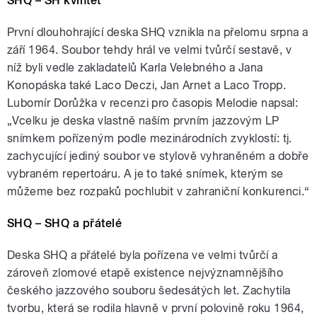
SHQ – SH kvintet
První dlouhohrající deska SHQ vznikla na přelomu srpna a
září 1964. Soubor tehdy hrál ve velmi tvůrčí sestavě, v
níž byli vedle zakladatelů Karla Velebného a Jana
Konopáska také Laco Deczi, Jan Arnet a Laco Tropp.
Lubomír Dorůžka v recenzi pro časopis Melodie napsal:
„Vcelku je deska vlastně naším prvním jazzovým LP
snímkem pořízeným podle mezinárodních zvyklostí: tj.
zachycující jediný soubor ve stylově vyhraněném a dobře
vybraném repertoáru. A je to také snímek, kterým se
můžeme bez rozpaků pochlubit v zahraniční konkurenci.“
SHQ – SHQ a přátelé
Deska SHQ a přátelé byla pořízena ve velmi tvůrčí a
zároveň zlomové etapě existence nejvýznamnějšího
českého jazzového souboru šedesátých let. Zachytila
tvorbu, která se rodila hlavně v první polovině roku 1964,