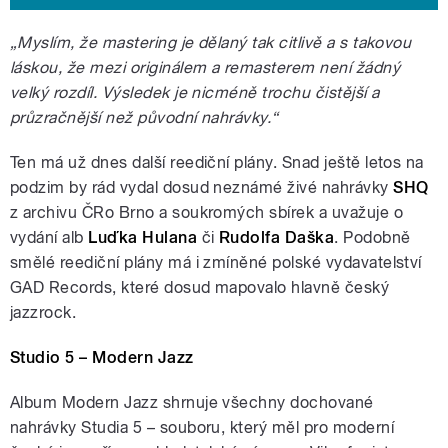
„Myslím, že mastering je dělaný tak citlivě a s takovou
láskou, že mezi originálem a remasterem není žádný
velký rozdíl. Výsledek je nicméně trochu čistější a
průzračnější než původní nahrávky.“
Ten má už dnes další reediční plány. Snad ještě letos na
podzim by rád vydal dosud neznámé živé nahrávky
SHQ
z archivu ČRo Brno a soukromých sbírek a uvažuje o
vydání alb
Luďka Hulana
či
Rudolfa Daška
. Podobně
smělé reediční plány má i zmíněné polské vydavatelství
GAD Records, které dosud mapovalo hlavně český
jazzrock.
Studio 5 – Modern Jazz
Album Modern Jazz shrnuje všechny dochované
nahrávky Studia 5 – souboru, který měl pro moderní