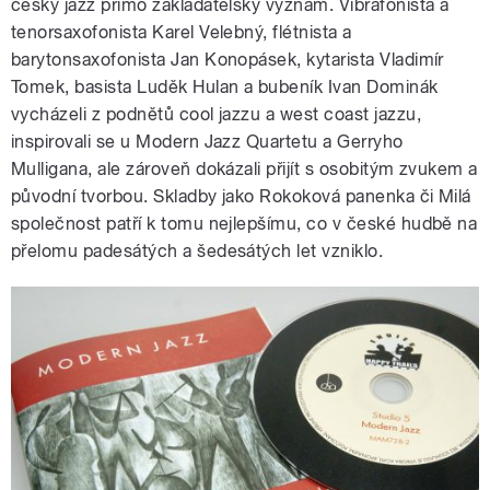
český jazz přímo zakladatelský význam. Vibrafonista a
tenorsaxofonista Karel Velebný, flétnista a
barytonsaxofonista Jan Konopásek, kytarista Vladimír
Tomek, basista Luděk Hulan a bubeník Ivan Dominák
vycházeli z podnětů cool jazzu a west coast jazzu,
inspirovali se u Modern Jazz Quartetu a Gerryho
Mulligana, ale zároveň dokázali přijít s osobitým zvukem a
původní tvorbou. Skladby jako Rokoková panenka či Milá
společnost patří k tomu nejlepšímu, co v české hudbě na
přelomu padesátých a šedesátých let vzniklo.