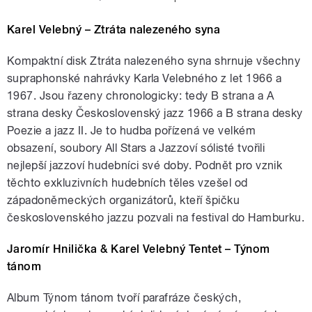
Karel Velebný – Ztráta nalezeného syna
Kompaktní disk Ztráta nalezeného syna shrnuje všechny
supraphonské nahrávky Karla Velebného z let 1966 a
1967. Jsou řazeny chronologicky: tedy B strana a A
strana desky Československý jazz 1966 a B strana desky
Poezie a jazz II. Je to hudba pořízená ve velkém
obsazení, soubory All Stars a Jazzoví sólisté tvořili
nejlepší jazzoví hudebníci své doby. Podnět pro vznik
těchto exkluzivních hudebních těles vzešel od
západoněmeckých organizátorů, kteří špičku
československého jazzu pozvali na festival do Hamburku.
Jaromír Hnilička & Karel Velebný Tentet – Týnom
tánom
Album Týnom tánom tvoří parafráze českých,