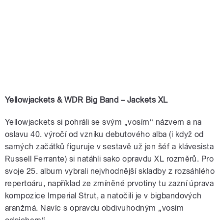
Yellowjackets & WDR Big Band – Jackets XL
Yellowjackets si pohráli se svým „vosím“ názvem a na
oslavu 40. výročí od vzniku debutového alba (i když od
samých začátků figuruje v sestavě už jen šéf a klávesista
Russell Ferrante) si natáhli sako opravdu XL rozměrů. Pro
svoje 25. album vybrali nejvhodnější skladby z rozsáhlého
repertoáru, například ze zmíněné prvotiny tu zazní úprava
kompozice Imperial Strut, a natočili je v bigbandových
aranžmá. Navíc s opravdu obdivuhodným „vosím