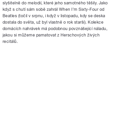
slyšitelně do melodií, které jeho samotného těšily. Jako
když s chutí sám sobě zahrál When I’m Sixty-Four od
Beatles (točil v srpnu, i když v listopadu, kdy se deska
dostala do světa, už byl vlastně o rok starší). Kolekce
domácích nahrávek má podobnou povznášející náladu,
jakou si můžeme pamatovat z Herschových živých
recitálů.