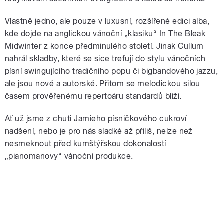
Vlastně jedno, ale pouze v luxusní, rozšířené edici alba,
kde dojde na anglickou vánoční „klasiku“ In The Bleak
Midwinter z konce předminulého století. Jinak Cullum
nahrál skladby, které se sice trefují do stylu vánočních
písní swingujícího tradičního popu či bigbandového jazzu,
ale jsou nové a autorské. Přitom se melodickou silou
časem prověřenému repertoáru standardů blíží.
Ať už jsme z chuti Jamieho písničkového cukroví
nadšení, nebo je pro nás sladké až příliš, nelze než
nesmeknout před kumštýřskou dokonalostí
„pianomanovy“ vánoční produkce.