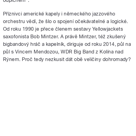
odpichem“.
Příznivci americké kapely i německého jazzového
orchestru vědí, že šlo o spojení očekávatelné a logické.
Od roku 1990 je přece členem sestavy Yellowjackets
saxofonista Bob Mintzer. A právě Mintzer, též zkušený
bigbandový hráč a kapelník, diriguje od roku 2014, půl na
půl s Vincem Mendozou, WDR Big Band z Kolína nad
Rýnem. Proč tedy nezkusit dát obě veličiny dohromady?