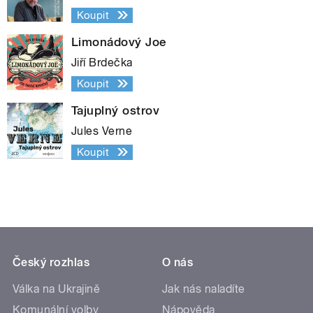
Koupit
Limonádový Joe
Jiří Brdečka
Koupit
Tajuplný ostrov
Jules Verne
Koupit
Český rozhlas
O nás
Válka na Ukrajině
Jak nás naladíte
Komunální volby
Nápověda