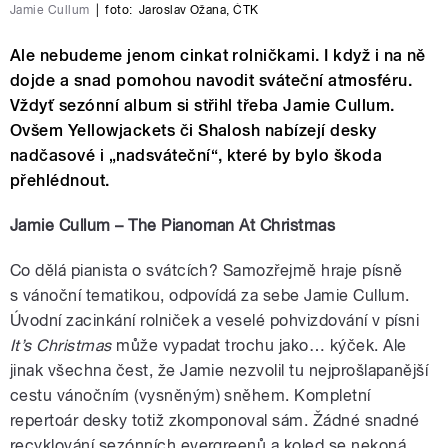
Jamie Cullum
|
foto:
Jaroslav Ožana
,
ČTK
Ale nebudeme jenom cinkat rolničkami. I když i na ně
dojde a snad pomohou navodit sváteční atmosféru.
Vždyť sezónní album si střihl třeba Jamie Cullum.
Ovšem Yellowjackets či Shalosh nabízejí desky
nadčasové i „nadsváteční“, které by bylo škoda
přehlédnout.
Jamie Cullum – The Pianoman At Christmas
Co dělá pianista o svátcích? Samozřejmě hraje písně
s vánoční tematikou, odpovídá za sebe Jamie Cullum.
Úvodní zacinkání rolniček a veselé pohvizdování v písni
It’s Christmas
může vypadat trochu jako… kýček. Ale
jinak všechna čest, že Jamie nezvolil tu nejprošlapanější
cestu vánočním (vysněným) sněhem. Kompletní
repertoár desky totiž zkomponoval sám. Žádné snadné
recyklování sezónních evergreenů a koled se nekoná.