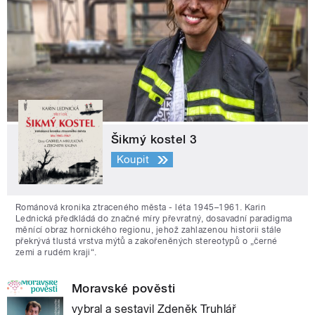
Šikmý kostel 3
Koupit
Románová kronika ztraceného města - léta 1945–1961. Karin
Lednická předkládá do značné míry převratný, dosavadní paradigma
měnící obraz hornického regionu, jehož zahlazenou historii stále
překrývá tlustá vrstva mýtů a zakořeněných stereotypů o „černé
zemi a rudém kraji“.
Moravské pověsti
vybral a sestavil Zdeněk Truhlář