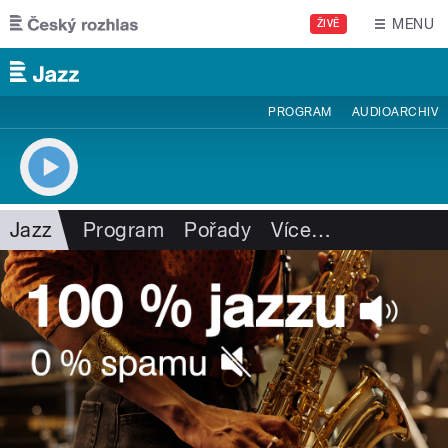
Přejít k hlavnímu obsahu
MENU
ŽIVĚ
PROGRAM
AUDIOARCHIV
Jazz
Program
Pořady
Více
…