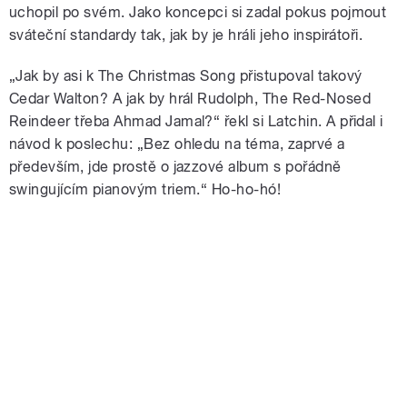
uchopil po svém. Jako koncepci si zadal pokus pojmout
sváteční standardy tak, jak by je hráli jeho inspirátoři.
„Jak by asi k The Christmas Song přistupoval takový
Cedar Walton? A jak by hrál Rudolph, The Red-Nosed
Reindeer třeba Ahmad Jamal?“ řekl si Latchin. A přidal i
návod k poslechu: „Bez ohledu na téma, zaprvé a
především, jde prostě o jazzové album s pořádně
swingujícím pianovým triem.“ Ho-ho-hó!