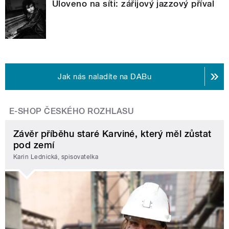
Uloveno na síti: zářijový jazzový příval
Jak nás naladíte na DABu
E-SHOP ČESKÉHO ROZHLASU
Závěr příběhu staré Karviné, který měl zůstat
pod zemí
Karin Lednická, spisovatelka