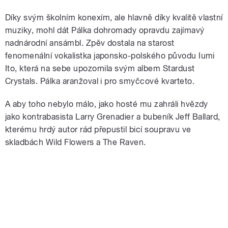
Díky svým školním konexím, ale hlavně díky kvalitě vlastní
muziky, mohl dát Pálka dohromady opravdu zajímavý
nadnárodní ansámbl. Zpěv dostala na starost
fenomenální vokalistka japonsko-polského původu Iumi
Ito, která na sebe upozornila svým albem Stardust
Crystals. Pálka aranžoval i pro smyčcové kvarteto.
A aby toho nebylo málo, jako hosté mu zahráli hvězdy
jako kontrabasista Larry Grenadier a bubeník Jeff Ballard,
kterému hrdý autor rád přepustil bicí soupravu ve
skladbách Wild Flowers a The Raven.