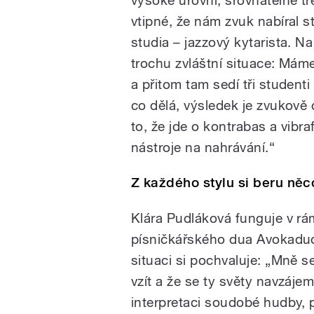
vtipné, že nám zvuk nabíral 
studia – jazzový kytarista. Na
trochu zvláštní situace: Máme
a přitom tam sedí tři studenti 
co dělá, výsledek je zvukově
to, že jde o kontrabas a vib
nástroje na nahrávání.“
Z každého stylu si beru něc
Klára Pudláková funguje v rá
písničkářského dua Avokaduo
situaci si pochvaluje: „Mně s
vzít a že se ty světy navzájem
interpretaci soudobé hudby, p