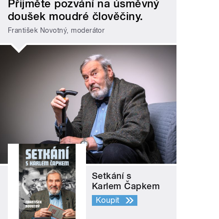
Přijměte pozvání na úsměvný
doušek moudré člověčiny.
František Novotný, moderátor
Setkání s
Karlem Čapkem
Koupit