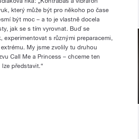
láková říká: „Kontrabas a vibrafon
zvuk, který může být pro někoho po čase
esmí být moc – a to je vlastně docela
sty, jak se s tím vyrovnat. Buď se
ak, experimentovat s různými preparacemi,
extrému. My jsme zvolily tu druhou
ázvu Call Me a Princess – chceme ten
 lze představit.“