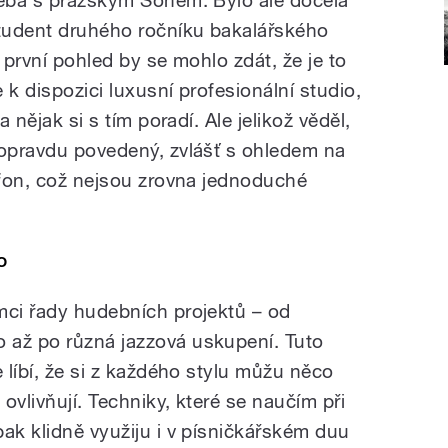
student druhého ročníku bakalářského
 první pohled by se mohlo zdát, že je to
 k dispozici luxusní profesionální studio,
a nějak si s tím poradí. Ale jelikož věděl,
 opravdu povedený, zvlášť s ohledem na
rafon, což nejsou zrovna jednoduché
o
mci řady hudebních projektů – od
 až po různá jazzová uskupení. Tuto
e líbí, že si z každého stylu můžu něco
 ovlivňují. Techniky, které se naučím při
ak klidně využiju i v písničkářském duu