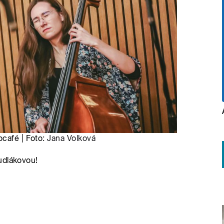
ocafé | Foto:
Jana Volková
udlákovou!