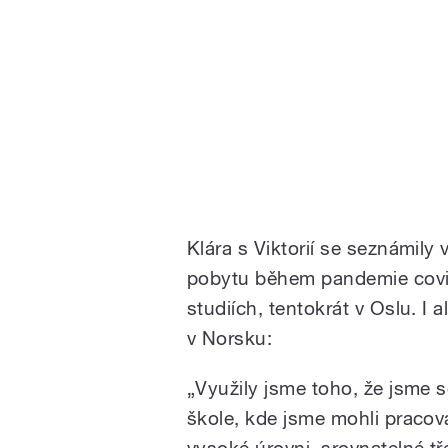
Klára s Viktorií se seznámily
pobytu během pandemie covi
studiích, tentokrát v Oslu. I
v Norsku:
„Využily jsme toho, že jsme 
škole, kde jsme mohli pracov
vysoké úrovni, srovnatelné t