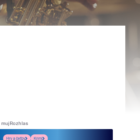
mujRozhlas
Hry a četby
Krimi