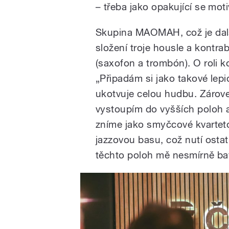
– třeba jako opakující se mot
Skupina MAOMAH, což je další 
složení troje housle a kontrab
(saxofon a trombón). O roli k
„Připadám si jako takové lepi
ukotvuje celou hudbu. Zároveň
vystoupím do vyšších poloh 
zníme jako smyčcové kvarteto.
jazzovou basu, což nutí ostat
těchto poloh mě nesmírně b