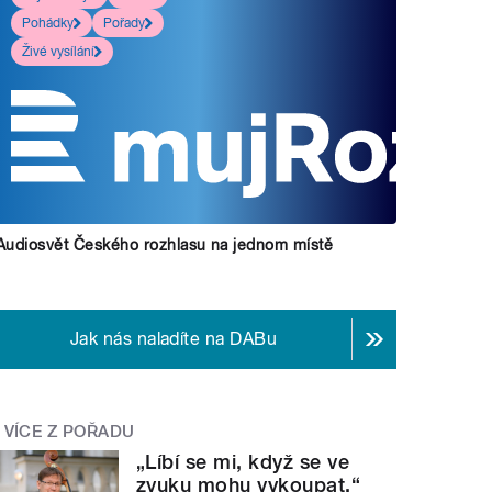
Pohádky
Pořady
Živé vysílání
Audiosvět Českého rozhlasu na jednom místě
Jak nás naladíte na DABu
VÍCE Z POŘADU
„Líbí se mi, když se ve
zvuku mohu vykoupat,“