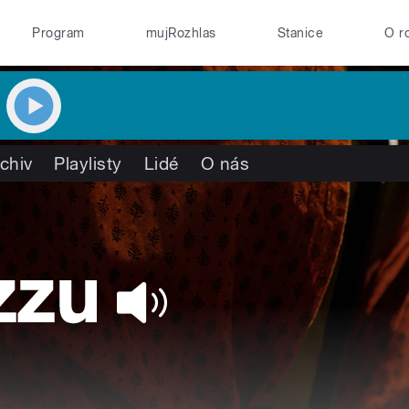
Program
mujRozhlas
Stanice
O r
chiv
Playlisty
Lidé
O nás