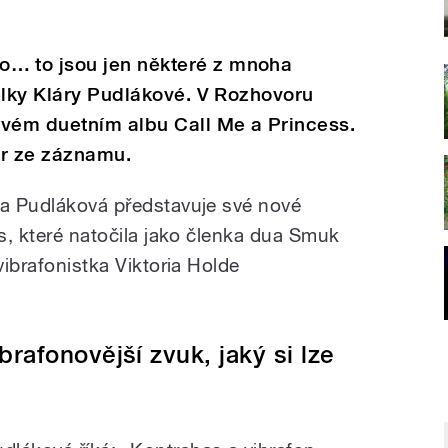
… to jsou jen některé z mnoha
elky Kláry Pudlákové. V Rozhovoru
ovém duetním albu Call Me a Princess.
or ze záznamu.
ra Pudláková představuje své nové
ss, které natočila jako členka dua Smuk
vibrafonistka Viktoria Holde
rafonovější zvuk, jaký si lze