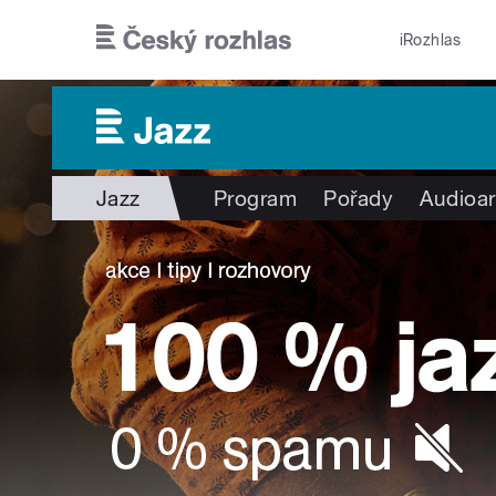
Přejít k hlavnímu obsahu
iRozhlas
Jazz
Program
Pořady
Audioar