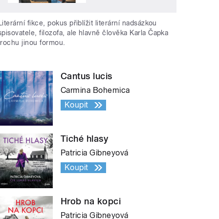
Literární fikce, pokus přiblížit literární nadsázkou
spisovatele, filozofa, ale hlavně člověka Karla Čapka
trochu jinou formou.
Cantus lucis
Carmina Bohemica
Koupit
Tiché hlasy
Patricia Gibneyová
Koupit
Hrob na kopci
Patricia Gibneyová