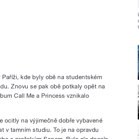
 v Paříži, kde byly obě na studentském
du. Znovu se pak obě potkaly opět na
 album Call Me a Princess vznikalo
se ocitly na výjimečně dobře vybavené
at v tamním studiu. To je na opravdu
řeba s pražským Sonem. Bylo ale docela