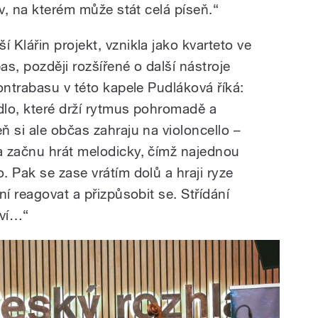
iv, na kterém může stát celá píseň.“
Klářin projekt, vznikla jako kvarteto ve
as, později rozšířené o další nástroje
ontrabasu v této kapele Pudláková říká:
dlo, které drží rytmus pohromadě a
 si ale občas zahraju na violoncello –
a začnu hrát melodicky, čímž najednou
 Pak se zase vrátím dolů a hraji ryze
ní reagovat a přizpůsobit se. Střídání
aví…“