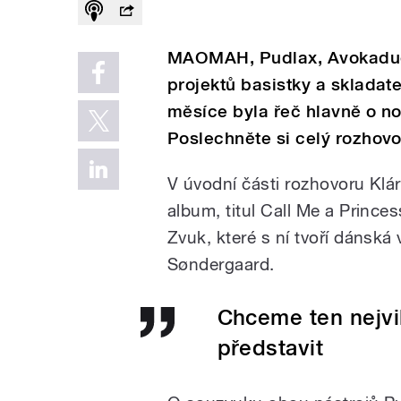
MAOMAH, Pudlax, Avokaduo
projektů basistky a skladat
měsíce byla řeč hlavně o n
Poslechněte si celý rozhov
V úvodní části rozhovoru Klá
album, titul Call Me a Prince
Zvuk, které s ní tvoří dánská 
Søndergaard.
Chceme ten nejvib
představit