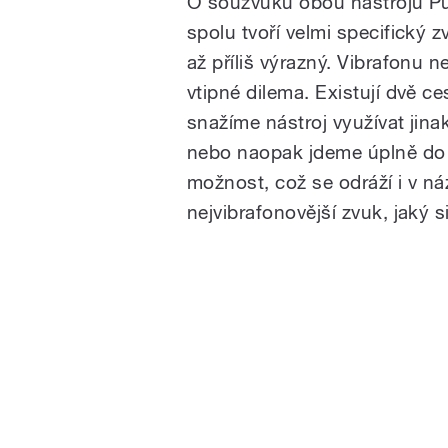
O souzvuku obou nástrojů Pud
spolu tvoří velmi specifický 
až příliš výrazný. Vibrafonu n
vtipné dilema. Existují dvě ce
snažíme nástroj využívat jin
nebo naopak jdeme úplně do 
možnost, což se odráží i v n
nejvibrafonovější zvuk, jaký si