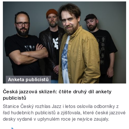
Anketa publicistů
Česká jazzová sklizeň: čtěte druhý díl ankety
publicistů
Stanice Český rozhlas Jazz i letos oslovila odborníky z
řad hudebních publicistů a zjišťovala, které české jazzové
desky vydané v uplynulém roce je nejvíce zaujaly.