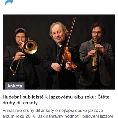
Anketa
Hudební publicisté k jazzovému albu roku: Čtěte
druhý díl ankety
Přinášíme druhý díl ankety o nejlepší české jazzové
album roku 2018. Jak nahrávky hodnotili oslovení jazzoví