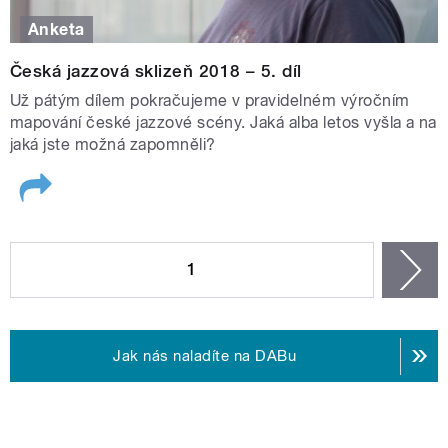
Anketa
Česká jazzová sklizeň 2018 – 5. díl
Už pátým dílem pokračujeme v pravidelném výročním
mapování české jazzové scény. Jaká alba letos vyšla a na
jaká jste možná zapomněli?
STRÁNKY
1
n
Jak nás naladíte na DABu