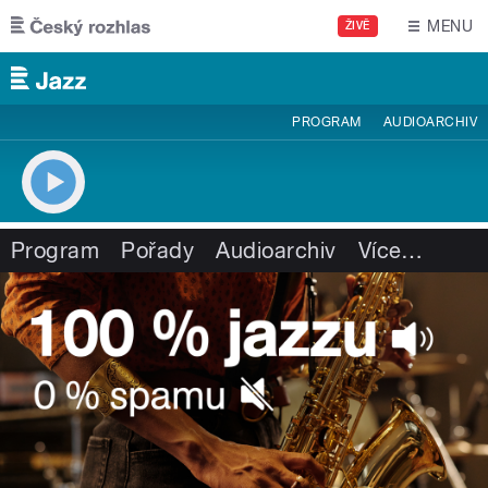
Přejít k hlavnímu obsahu
MENU
ŽIVĚ
PROGRAM
AUDIOARCHIV
Program
Pořady
Audioarchiv
Více
…