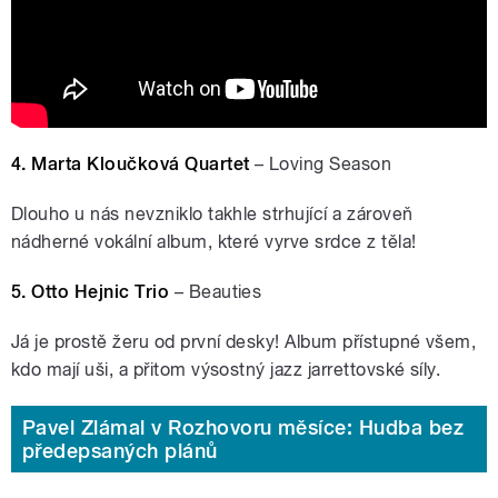
4. Marta Kloučková Quartet
– Loving Season
Dlouho u nás nevzniklo takhle strhující a zároveň
nádherné vokální album, které vyrve srdce z těla!
5. Otto Hejnic
Trio
– Beauties
Já je prostě žeru od první desky! Album přístupné všem,
kdo mají uši, a přitom výsostný jazz jarrettovské síly.
Pavel Zlámal v Rozhovoru měsíce: Hudba bez
předepsaných plánů