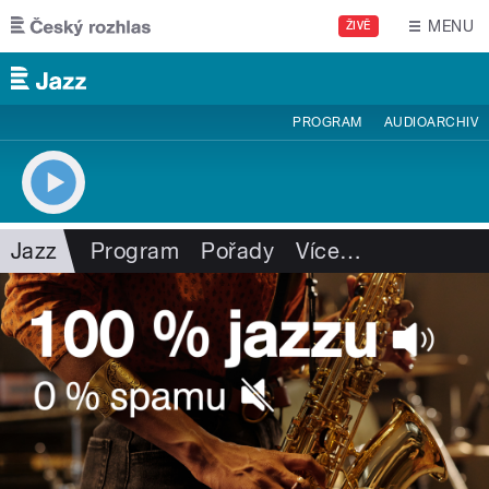
Přejít k hlavnímu obsahu
MENU
ŽIVĚ
PROGRAM
AUDIOARCHIV
Jazz
Program
Pořady
Více
…