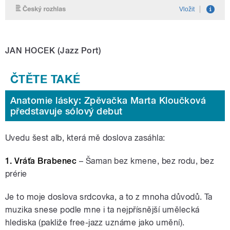
JAN HOCEK (Jazz Port)
Anatomie lásky: Zpěvačka Marta Kloučková
představuje sólový debut
Uvedu šest alb, která mě doslova zasáhla:
1. Vráťa Brabenec
– Šaman bez kmene, bez rodu, bez
prérie
Je to moje doslova srdcovka, a to z mnoha důvodů. Ta
muzika snese podle mne i ta nejpřísnější umělecká
hlediska (pakliže free-jazz uznáme jako umění).