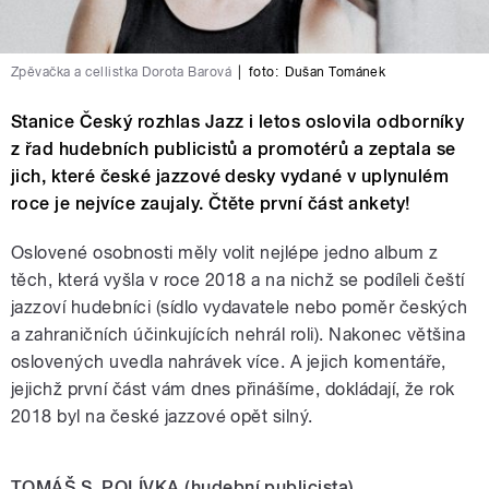
Zpěvačka a cellistka Dorota Barová
|
foto:
Dušan Tománek
Stanice Český rozhlas Jazz i letos oslovila odborníky
z řad hudebních publicistů a promotérů a zeptala se
jich, které české jazzové desky vydané v uplynulém
roce je nejvíce zaujaly. Čtěte první část ankety!
Oslovené osobnosti měly volit nejlépe jedno album z
těch, která vyšla v roce 2018 a na nichž se podíleli čeští
jazzoví hudebníci (sídlo vydavatele nebo poměr českých
a zahraničních účinkujících nehrál roli). Nakonec většina
oslovených uvedla nahrávek více. A jejich komentáře,
jejichž první část vám dnes přinášíme, dokládají, že rok
2018 byl na české jazzové opět silný.
TOMÁŠ S. POLÍVKA (hudební publicista)