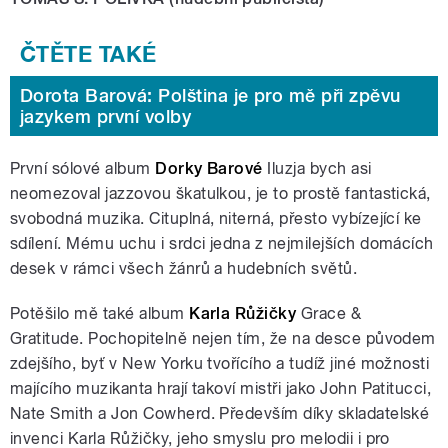
Dorota Barová: Polština je pro mě při zpěvu
jazykem první volby
První sólové album
Dorky Barové
Iluzja bych asi
neomezoval jazzovou škatulkou, je to prostě fantastická,
svobodná muzika. Cituplná, niterná, přesto vybízející ke
sdílení. Mému uchu i srdci jedna z nejmilejších domácích
desek v rámci všech žánrů a hudebních světů.
Potěšilo mě také album
Karla Růžičky
Grace &
Gratitude. Pochopitelně nejen tím, že na desce původem
zdejšího, byť v New Yorku tvořícího a tudíž jiné možnosti
majícího muzikanta hrají takoví mistři jako John Patitucci,
Nate Smith a Jon Cowherd. Především díky skladatelské
invenci Karla Růžičky, jeho smyslu pro melodii i pro