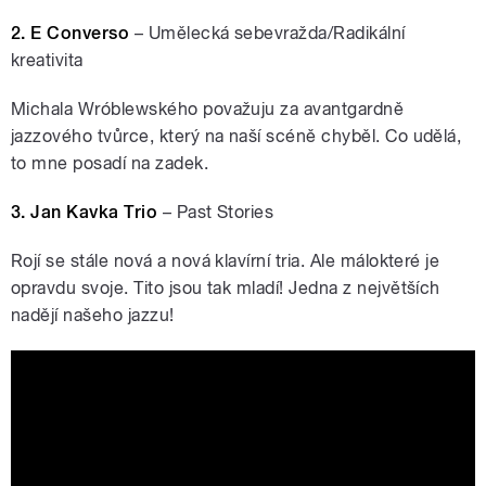
2. E Converso
– Umělecká sebevražda/Radikální
kreativita
Michala Wróblewského považuju za avantgardně
jazzového tvůrce, který na naší scéně chyběl. Co udělá,
to mne posadí na zadek.
3. Jan Kavka Trio
– Past Stories
Rojí se stále nová a nová klavírní tria. Ale málokteré je
opravdu svoje. Tito jsou tak mladí! Jedna z největších
nadějí našeho jazzu!
Jan Kavka Trio - Past Stories (Official
Audio)