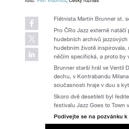
foto:
Petr Vidomus
,
Český rozhlas
Flétnista Martin Brunner st. s
Pro ČRo Jazz externě natáčí
hudebních archivů jazzových m
hudebním životě inspirovala, 
něčím specifická, a proto by
Brunner starší hrál ve Venti
dechu, v Kontrabandu Milana
současnosti hraje v duu s ky
Skoro dvě desetiletí byl řed
festivalu Jazz Goes to Town v
Podívejte se na pozvánku k