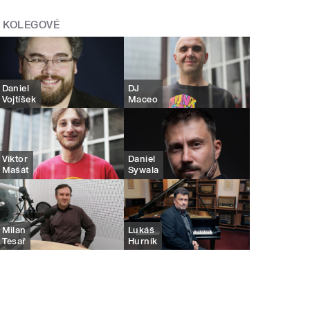
KOLEGOVÉ
Daniel
DJ
Vojtíšek
Maceo
Viktor
Daniel
Mašát
Sywala
Milan
Lukáš
Tesař
Hurník