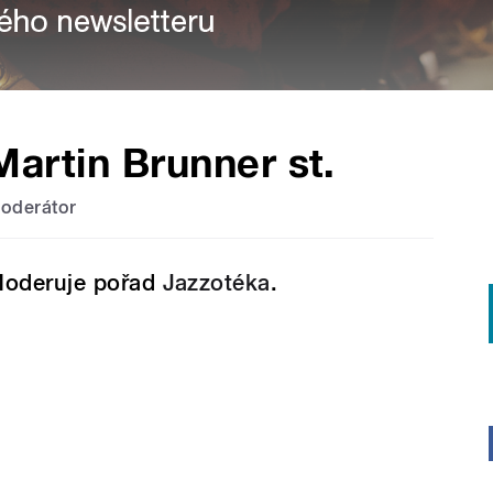
Martin Brunner st.
oderátor
oderuje pořad
Jazzotéka
.