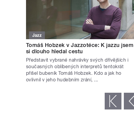
Jazz
Tomáš Hobzek v Jazzotéce: K jazzu jsem
si dlouho hledal cestu
Představit vybrané nahrávky svých dřívějších i
současných oblíbených interpretů tentokrát
přišel bubeník Tomáš Hobzek. Kdo a jak ho
ovlivnil v jeho hudebním zrání, ...
STRÁNKY
« první
‹ předchozí