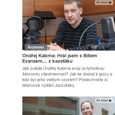
60 minut
Rozhovor
Ondřej Kabrna: Hrál jsem s Billem
Evansem… z kazeťáku
Jak zvládá Ondřej Kabrna svoji úctyhodnou
žánrovou všestrannost? Jak se dostal k jazzu a
kdo byl jeho velkým vzorem? Poslechnete si
březnové vydání Jazzotéky.
60 minut