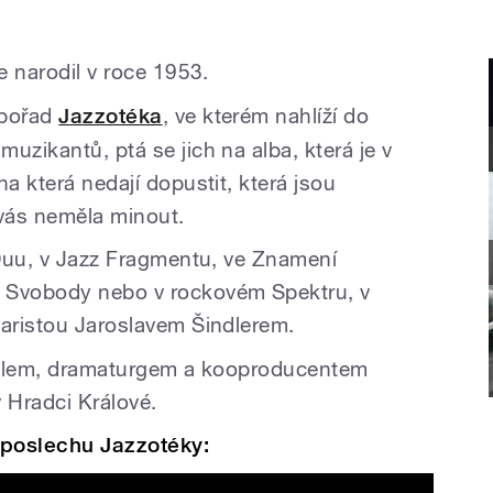
e narodil v roce 1953.
 pořad
Jazzotéka
, ve kterém nahlíží do
uzikantů, ptá se jich na alba, která je v
na která nedají dopustit, která jsou
 vás neměla minout.
l Duu, v Jazz Fragmentu, ve Znamení
 Svobody nebo v rockovém Spektru, v
taristou Jaroslavem Šindlerem.
itelem, dramaturgem a kooproducentem
 Hradci Králové.
 poslechu Jazzotéky: