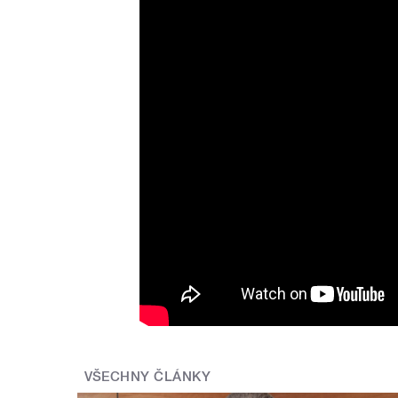
Martin Brunner st. předsta
VŠECHNY ČLÁNKY