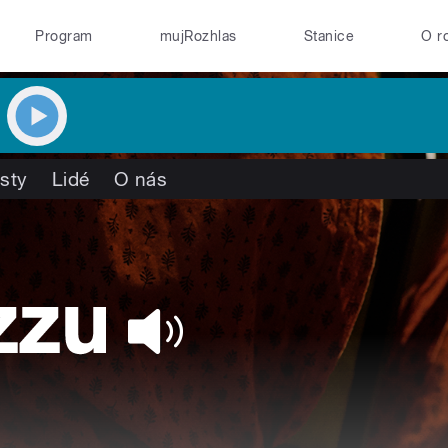
Program
mujRozhlas
Stanice
O r
isty
Lidé
O nás