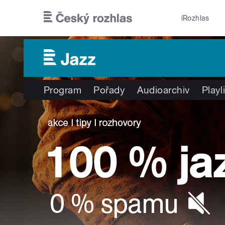
Přejít k hlavnímu obsahu
iRozhlas
Program
Pořady
Audioarchiv
Playl