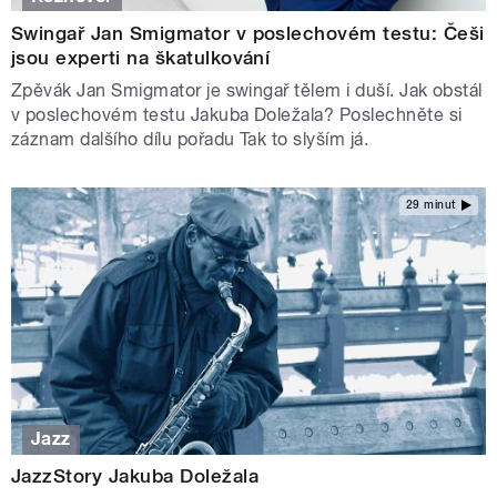
Swingař Jan Smigmator v poslechovém testu: Češi
jsou experti na škatulkování
Zpěvák Jan Smigmator je swingař tělem i duší. Jak obstál
v poslechovém testu Jakuba Doležala? Poslechněte si
záznam dalšího dílu pořadu Tak to slyším já.
29 minut
Jazz
JazzStory Jakuba Doležala