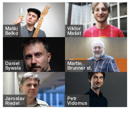
Matěj
Viktor
Belko
Mašát
Daniel
Martin
Sywala
Brunner st.
Jaroslav
Petr
Riedel
Vidomus