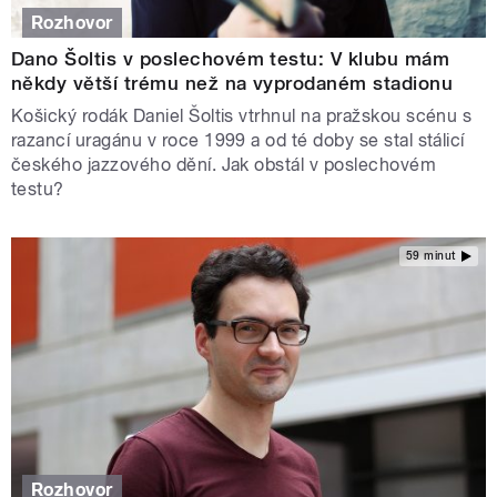
Rozhovor
Dano Šoltis v poslechovém testu: V klubu mám
někdy větší trému než na vyprodaném stadionu
Košický rodák Daniel Šoltis vtrhnul na pražskou scénu s
razancí uragánu v roce 1999 a od té doby se stal stálicí
českého jazzového dění. Jak obstál v poslechovém
testu?
59 minut
Rozhovor