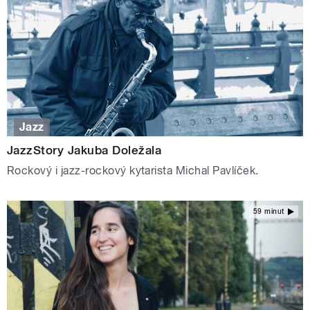
Jazz
JazzStory Jakuba Doležala
Rockový i jazz-rockový kytarista Michal Pavlíček.
59 minut