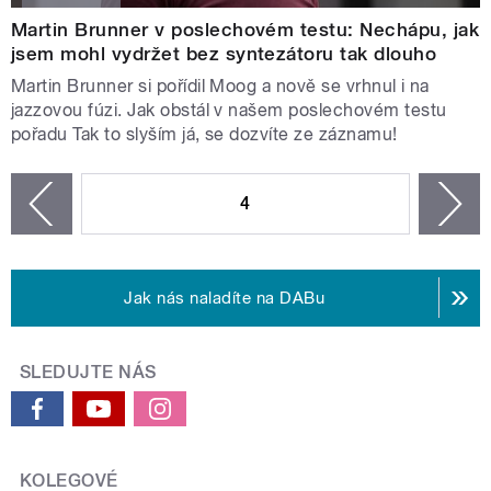
Martin Brunner v poslechovém testu: Nechápu, jak
jsem mohl vydržet bez syntezátoru tak dlouho
Martin Brunner si pořídil Moog a nově se vrhnul i na
jazzovou fúzi. Jak obstál v našem poslechovém testu
pořadu Tak to slyším já, se dozvíte ze záznamu!
STRÁNKY
4
n
zí
Jak nás naladíte na DABu
SLEDUJTE NÁS
KOLEGOVÉ