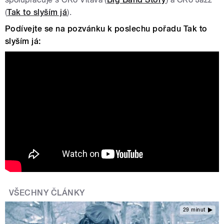
(
Tak to slyším já
).
Podívejte se na pozvánku k poslechu pořadu Tak to
slyším já:
Jakub Doležal představuje pořad Tak to
slyším já | Český rozhlas Jazz
VŠECHNY ČLÁNKY
29 minut