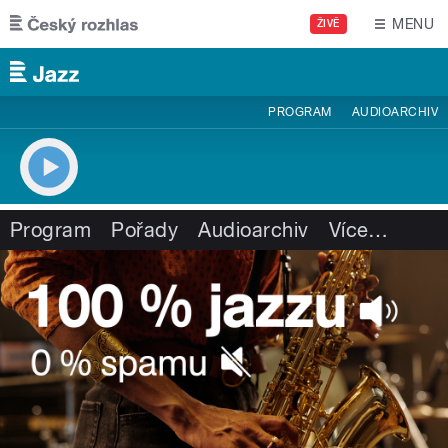
Přejít k hlavnímu obsahu
MENU
ŽIVĚ
PROGRAM
AUDIOARCHIV
Program
Pořady
Audioarchiv
Více
…