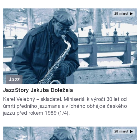
28 minut
Jazz
JazzStory Jakuba Doležala
Karel Velebný – skladatel. Miniseriál k výročí 30 let od
úmrtí předního jazzmana a vlídného obhájce českého
jazzu před rokem 1989 (1/4).
28 minut