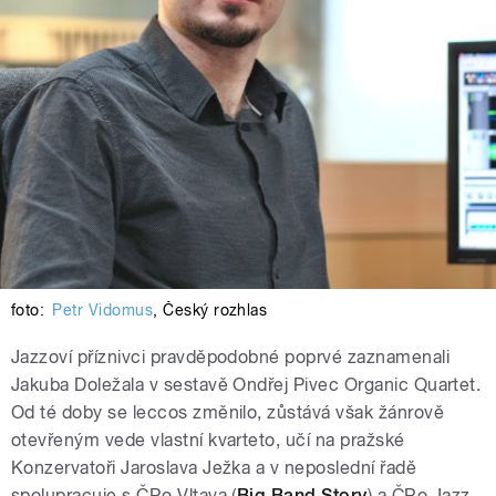
foto:
Petr Vidomus
,
Český rozhlas
Jazzoví příznivci pravděpodobné poprvé zaznamenali
Jakuba Doležala v sestavě Ondřej Pivec Organic Quartet.
Od té doby se leccos změnilo, zůstává však žánrově
otevřeným vede vlastní kvarteto, učí na pražské
Konzervatoři Jaroslava Ježka a v neposlední řadě
spolupracuje s ČRo Vltava (
Big Band Story
) a ČRo Jazz