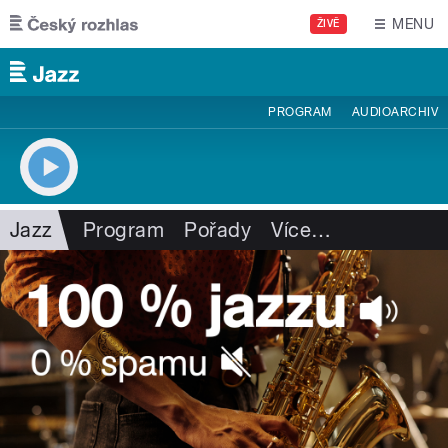
Přejít k hlavnímu obsahu
MENU
ŽIVĚ
PROGRAM
AUDIOARCHIV
Jazz
Program
Pořady
Více
…