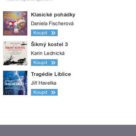
Klasické pohádky
Daniela Fischerová
Koupit
Šikmý kostel 3
Karin Lednická
Koupit
Tragédie Liblice
Jiří Havelka
Koupit