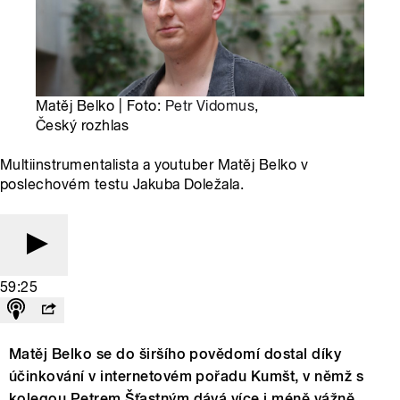
Matěj Belko | Foto:
Petr Vidomus
,
Český rozhlas
Multiinstrumentalista a youtuber Matěj Belko v
poslechovém testu Jakuba Doležala.
59:25
Matěj Belko se do širšího povědomí dostal díky
účinkování v internetovém pořadu Kumšt, v němž s
kolegou Petrem Šťastným dává více i méně vážně