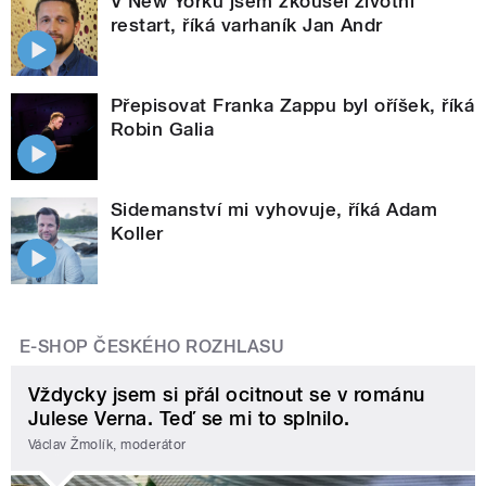
V New Yorku jsem zkoušel životní
restart, říká varhaník Jan Andr
Přepisovat Franka Zappu byl oříšek, říká
Robin Galia
Sidemanství mi vyhovuje, říká Adam
Koller
E-SHOP ČESKÉHO ROZHLASU
Vždycky jsem si přál ocitnout se v románu
Julese Verna. Teď se mi to splnilo.
Václav Žmolík, moderátor