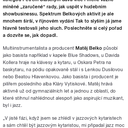
míněné „zaručené“ rady, jak uspět v hudebním
showbusinessu. Spektrum Belkových aktivit je ale
mnohem širší, v říjnovém vydání Tak to slyším já jsme
hlavně testovali jeho sluch. Poslechněte si celý pořad
a dozvíte se, jak dopadl.
Multiinstrumentalista a producent
Matěj Belko
působí
jako basista například v kapele Blue Shadows, u Davida
Kollera hraje na klávesy a kytaru, u Oskara Petra na
baskytaru, na pódiu opakovaně stál i s Lenkou Dusilovou
nebo Beatou Hlavenkovou. Jako basista i producent je
pilířem posledního alba Kláry Vytiskové. Matěj hrává
aktivně už od gymnaziálních let a jednou z oblastí, do
které stihnul nahlédnout alespoň jako aspirující muzikant,
byl i jazz.
„V jisté fázi, když jsem se zhlédl v jazzových kytaristech
a sám chtěl být jazzovým kytaristou, mi připadal jazz moc