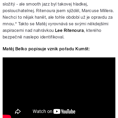
složitý ‒ ale smooth jazz byl takovej hladkej,
poslouchatelnej. Ritenoura jsem sjížděl, Marcuse Millera.
Nechci to nějak hanět, ale tohle období už je opravdu za
mnou.“ Takto se Matěj vyrovnává se svými někdejšími
aspiracemi nad nahrávkou
Lee Ritenoura
, kterého
bezpečně naslepo identifikoval.
Matěj Belko popisuje vznik pořadu Kumšt:
Matěj Belko – Jak vznikl Kumšt