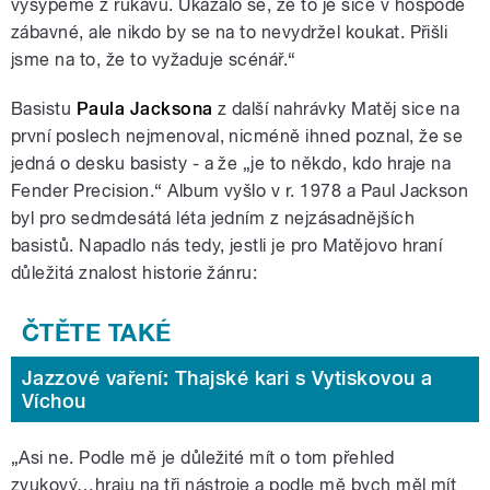
vysypeme z rukávu. Ukázalo se, že to je sice v hospodě
zábavné, ale nikdo by se na to nevydržel koukat. Přišli
jsme na to, že to vyžaduje scénář.“
Basistu
Paula Jacksona
z další nahrávky Matěj sice na
první poslech nejmenoval, nicméně ihned poznal, že se
jedná o desku basisty ‒ a že „je to někdo, kdo hraje na
Fender Precision.“ Album vyšlo v r. 1978 a Paul Jackson
byl pro sedmdesátá léta jedním z nejzásadnějších
basistů. Napadlo nás tedy, jestli je pro Matějovo hraní
důležitá znalost historie žánru:
Jazzové vaření: Thajské kari s Vytiskovou a
Víchou
„Asi ne. Podle mě je důležité mít o tom přehled
zvukový…hraju na tři nástroje a podle mě bych měl mít