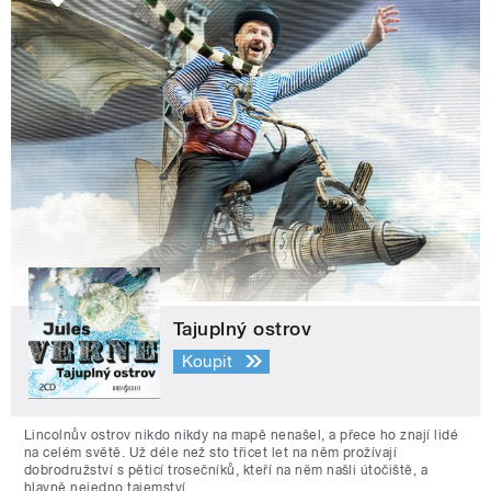
Tajuplný ostrov
Koupit
Lincolnův ostrov nikdo nikdy na mapě nenašel, a přece ho znají lidé
na celém světě. Už déle než sto třicet let na něm prožívají
dobrodružství s pěticí trosečníků, kteří na něm našli útočiště, a
hlavně nejedno tajemství.