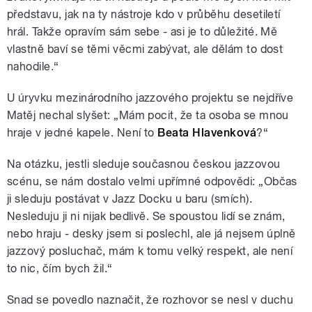
představu, jak na ty nástroje kdo v průběhu desetiletí
hrál. Takže opravím sám sebe ‒ asi je to důležité. Mě
vlastně baví se těmi věcmi zabývat, ale dělám to dost
nahodile.“
U úryvku mezinárodního jazzového projektu se nejdříve
Matěj nechal slyšet: „Mám pocit, že ta osoba se mnou
hraje v jedné kapele. Není to
Beata Hlavenková
?“
Na otázku, jestli sleduje současnou českou jazzovou
scénu, se nám dostalo velmi upřímné odpovědi: „Občas
ji sleduju postávat v Jazz Docku u baru (smích).
Nesleduju ji ni nijak bedlivě. Se spoustou lidí se znám,
nebo hraju ‒ desky jsem si poslechl, ale já nejsem úplně
jazzový posluchač, mám k tomu velký respekt, ale není
to nic, čím bych žil.“
Snad se povedlo naznačit, že rozhovor se nesl v duchu