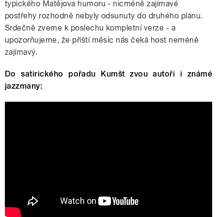
typického Matějova humoru ‒ nicméně zajímavé
postřehy rozhodně nebyly odsunuty do druhého plánu.
Srdečně zveme k poslechu kompletní verze ‒ a
upozorňujeme, že příští měsíc nás čeká host neméně
zajímavý.
Do satirického pořadu Kumšt zvou autoři i známé
jazzmany:
Kumšt #7: Jak se stát Umělcem