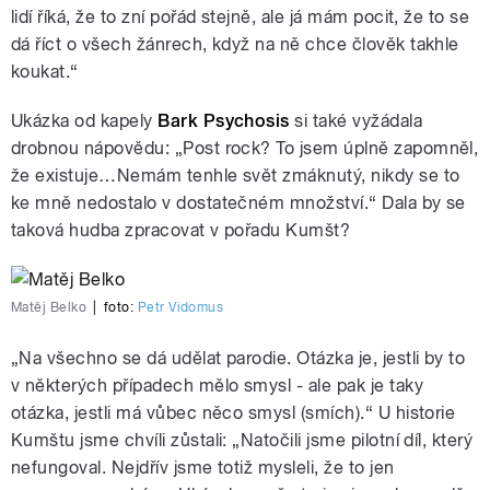
lidí říká, že to zní pořád stejně, ale já mám pocit, že to se
dá říct o všech žánrech, když na ně chce člověk takhle
koukat.“
Ukázka od kapely
Bark Psychosis
si také vyžádala
drobnou nápovědu: „Post rock? To jsem úplně zapomněl,
že existuje…Nemám tenhle svět zmáknutý, nikdy se to
ke mně nedostalo v dostatečném množství.“ Dala by se
taková hudba zpracovat v pořadu Kumšt?
Matěj Belko
|
foto:
Petr Vidomus
„Na všechno se dá udělat parodie. Otázka je, jestli by to
v některých případech mělo smysl ‒ ale pak je taky
otázka, jestli má vůbec něco smysl (smích).“ U historie
Kumštu jsme chvíli zůstali: „Natočili jsme pilotní díl, který
nefungoval. Nejdřív jsme totiž mysleli, že to jen