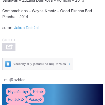
Sarasvatí – Zuzana Dumková – Kompas – 2015
Comprachicos – Wayne Krantz – Good Piranha Bad
Piranha – 2014​
autor:
Jakub Doležal
Všechny díly pořadu na mujRozhlas
mujRozhlas
Hry a četby
Krimi
Pohádky
Pořady