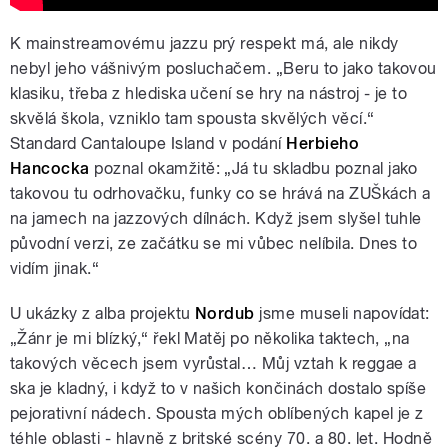
K mainstreamovému jazzu prý respekt má, ale nikdy
nebyl jeho vášnivým posluchačem. „Beru to jako takovou
klasiku, třeba z hlediska učení se hry na nástroj ‒ je to
skvělá škola, vzniklo tam spousta skvělých věcí.“
Standard Cantaloupe Island v podání
Herbieho
Hancocka
poznal okamžitě: „Já tu skladbu poznal jako
takovou tu odrhovačku, funky co se hrává na ZUŠkách a
na jamech na jazzových dílnách. Když jsem slyšel tuhle
původní verzi, ze začátku se mi vůbec nelíbila. Dnes to
vidím jinak.“
U ukázky z alba projektu
Nordub
jsme museli napovídat:
„Žánr je mi blízký,“ řekl Matěj po několika taktech, „na
takových věcech jsem vyrůstal… Můj vztah k reggae a
ska je kladný, i když to v našich končinách dostalo spíše
pejorativní nádech. Spousta mých oblíbených kapel je z
téhle oblasti ‒ hlavně z britské scény 70. a 80. let. Hodně