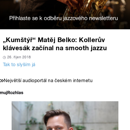
„Kumštýř“ Matěj Belko: Kollerův
klávesák začínal na smooth jazzu
26. říjen 2018
Tak to slyším já
Největší audioportál na českém internetu