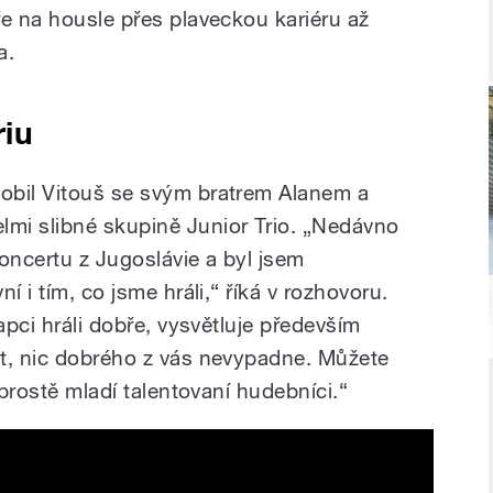
ře na housle přes plaveckou kariéru až
a.
riu
obil Vitouš se svým bratrem Alanem a
mi slibné skupině Junior Trio. „Nedávno
ncertu z Jugoslávie a byl jsem
í i tím, co jsme hráli,“ říká v rozhovoru.
apci hráli dobře, vysvětluje především
t, nic dobrého z vás nevypadne. Můžete
 prostě mladí talentovaní hudebníci.“
ch muzikantech a spolupráci s