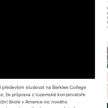
l především studovat na Berklee College
uje, že průprava z tuzemské konzervatoře
tižní škole v Americe nic nového