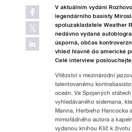
V aktuálním vydání Rozhovo
legendárního basisty Mirosl
spoluzakladatele Weather Re
nedávno vydaná autobiografi
úsporná, občas kontroverzn
vhled hlavně do americké prv
Celé interview poslouchejt
Vítězství v mezinárodní jazzo
talentovanému kontrabasistov
oceán. Ve Spojených státech
vyhledávaného sidemana, kte
Manna, Herbieho Hancocka a 
mimořádného autora a kapeln
vydanou knihou Klíč k životu 