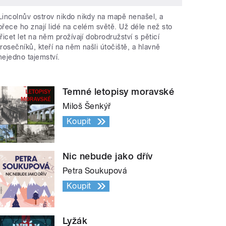
Lincolnův ostrov nikdo nikdy na mapě nenašel, a
přece ho znají lidé na celém světě. Už déle než sto
třicet let na něm prožívají dobrodružství s pěticí
trosečníků, kteří na něm našli útočiště, a hlavně
nejedno tajemství.
Temné letopisy moravské
Miloš Šenkýř
Koupit
Nic nebude jako dřív
Petra Soukupová
Koupit
Lyžák