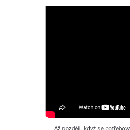
Miroslav Vitouš - Podrobn
Až později, když se potřebova