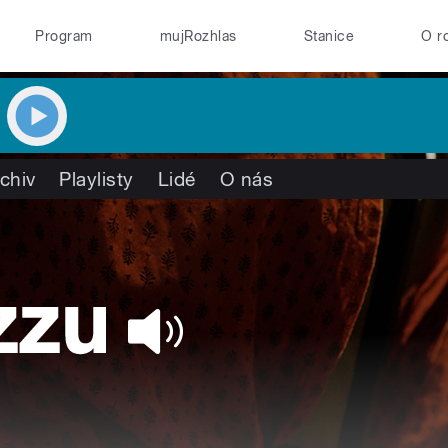
Program
mujRozhlas
Stanice
O r
chiv
Playlisty
Lidé
O nás