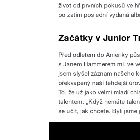
život od prvních pokusů ve h
po zatím poslední vydaná alb
Začátky v Junior T
Před odletem do Ameriky půs
s Janem Hammerem ml. ve vel
jsem slyšel záznam našeho ko
překvapený naší tehdejší úrovn
To, že už jako velmi mladí chl
talentem: „Když nemáte talen
se učit, jak chcete. Byli jsme
Miroslav Vitouš - O český