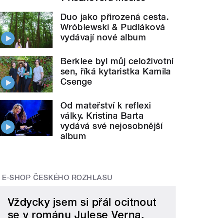
Duo jako přirozená cesta.
Wróblewski & Pudláková
vydávají nové album
Berklee byl můj celoživotní
sen, říká kytaristka Kamila
Csenge
Od mateřství k reflexi
války. Kristina Barta
vydává své nejosobnější
album
E-SHOP ČESKÉHO ROZHLASU
Vždycky jsem si přál ocitnout
se v románu Julese Verna.