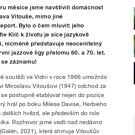
ru měsíce jsme navštívili domácnost
ava Vitouše, mimo jiné
port. Bylo o čem mluvit: jeho
e Klíč k životu je sice jazykově
í, nicméně představuje neocenitelný
ní jazzové ligy přelomu 60. a 70. let.
e se záznamu!
vé soutěži ve Vídni v roce 1966 umožnilo
i Miroslavu Vitoušovi (1947) odchod za
 se postupně etabloval nejen do pozice
rý hrál po boku Milese Davise, Herbieho
dalších hvězd, ale především do role
íka. Rozhovor jsme vedli nad nedávno
(Galén, 2021), která shrnuje Vitoušův