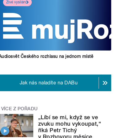
Živé vysílání
Audiosvět Českého rozhlasu na jednom místě
Jak nás naladíte na DABu
VÍCE Z POŘADU
„Líbí se mi, když se ve
zvuku mohu vykoupat,“
říká Petr Tichý
v Rozhovoru měsíce