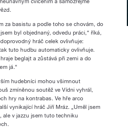
y neúnavným cvičením a samozřejmě
vězd.
m za basistu a podle toho se chovám, do
jsem byl objednaný, odvedu práci,“ říká,
o doprovodný hráč celek ovlivňuje:
tak tuto hudbu automaticky ovlivňuje.
hraje beglajt a zůstává při zemi a do
sem já.“
devším hudebníci mohou všimnout
touš zmíněnou soutěž ve Vídni vyhrál,
ch hry na kontrabas. Ve hře arco
lší vynikající hráč Jiří Mráz. „Uměl jsem
 ale v jazzu jsem tuto techniku
ech.