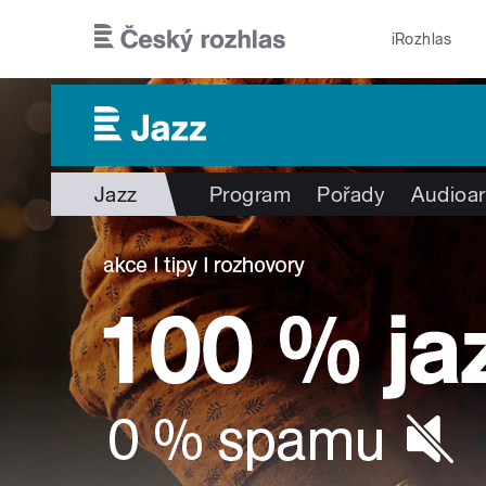
Přejít k hlavnímu obsahu
iRozhlas
Jazz
Program
Pořady
Audioar