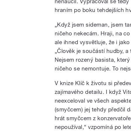
nenaučil. Vypracoval se ted
hraním po boku tehdejších h
„Když jsem sideman, jsem ta
ničeho nekecám. Hraji, na co 
ale ihned vysvětluje, že i jak
„Člověk je součástí hudby, a 
Nejsem rozený basista, který 
ničeho se nemontuje. To nej
V knize Klíč k životu si pře
zajímavého detailu. I když Vi
neexceloval ve všech aspekte
(smyčcem) jej tehdy předčil da
hrát smyčcem z konzervatoře,
nepoužíval,“ vzpomíná po let