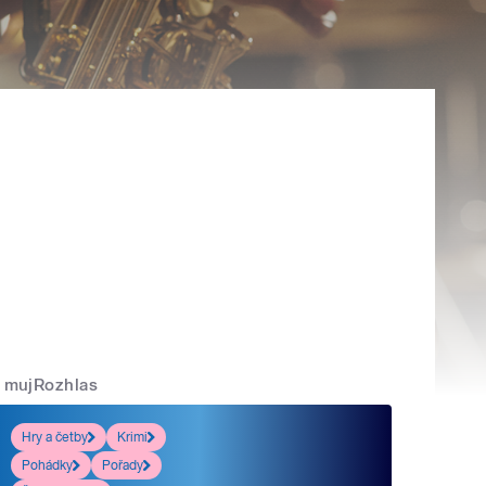
mujRozhlas
Hry a četby
Krimi
Pohádky
Pořady