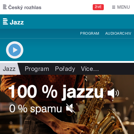
Přejít k hlavnímu obsahu
MENU
ŽIVĚ
PROGRAM
AUDIOARCHIV
Jazz
Program
Pořady
Více
…