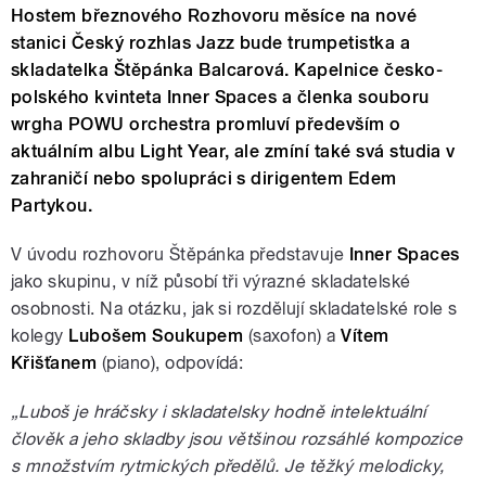
Hostem březnového Rozhovoru měsíce na nové
stanici Český rozhlas Jazz bude trumpetistka a
skladatelka Štěpánka Balcarová. Kapelnice česko-
polského kvinteta Inner Spaces a členka souboru
wrgha POWU orchestra promluví především o
aktuálním albu Light Year, ale zmíní také svá studia v
zahraničí nebo spolupráci s dirigentem Edem
Partykou.
V úvodu rozhovoru Štěpánka představuje
Inner Spaces
jako skupinu, v níž působí tři výrazné skladatelské
osobnosti. Na otázku, jak si rozdělují skladatelské role s
kolegy
Lubošem Soukupem
(saxofon) a
Vítem
Křišťanem
(piano), odpovídá:
„Luboš je hráčsky i skladatelsky hodně intelektuální
člověk a jeho skladby jsou většinou rozsáhlé kompozice
s množstvím rytmických předělů. Je těžký melodicky,