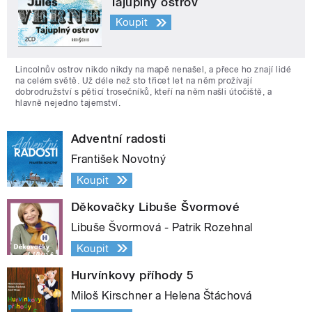
Tajuplný ostrov
Koupit
Lincolnův ostrov nikdo nikdy na mapě nenašel, a přece ho znají lidé
na celém světě. Už déle než sto třicet let na něm prožívají
dobrodružství s pěticí trosečníků, kteří na něm našli útočiště, a
hlavně nejedno tajemství.
Adventní radosti
František Novotný
Koupit
Děkovačky Libuše Švormové
Libuše Švormová - Patrik Rozehnal
Koupit
Hurvínkovy příhody 5
Miloš Kirschner a Helena Štáchová