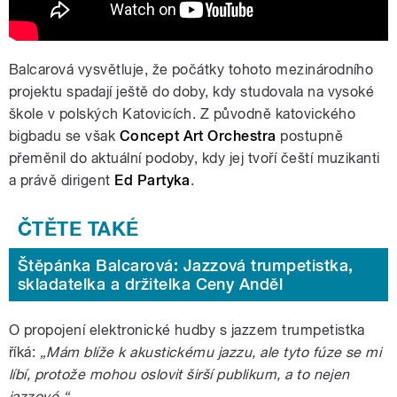
Balcarová vysvětluje, že počátky tohoto mezinárodního
projektu spadají ještě do doby, kdy studovala na vysoké
škole v polských Katovicích. Z původně katovického
bigbadu se však
Concept Art Orchestra
postupně
přeměnil do aktuální podoby, kdy jej tvoří čeští muzikanti
a právě dirigent
Ed Partyka
.
Štěpánka Balcarová: Jazzová trumpetistka,
skladatelka a držitelka Ceny Anděl
O propojení elektronické hudby s jazzem trumpetistka
říká:
„Mám blíže k akustickému jazzu, ale tyto fúze se mi
líbí, protože mohou oslovit širší publikum, a to nejen
jazzové.“