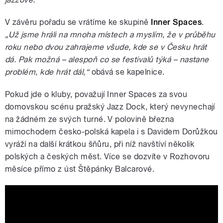
V závěru pořadu se vrátíme ke skupině
Inner Spaces
.
„Už jsme hráli na mnoha místech a myslím, že v průběhu
roku nebo dvou zahrajeme všude, kde se v Česku hrát
dá. Pak možná – alespoň co se festivalů týká – nastane
problém, kde hrát dál,“
obává se kapelnice.
Pokud jde o kluby, považují Inner Spaces za svou
domovskou scénu pražský Jazz Dock, který nevynechají
na žádném ze svých turné. V polovině března
mimochodem česko-polská kapela i s Davidem Dorůžkou
vyráží na další krátkou šňůru, při níž navštíví několik
polských a českých měst. Více se dozvíte v Rozhovoru
měsíce přímo z úst Štěpánky Balcarové.
Ed Partyka - interview. Bigbandtronics