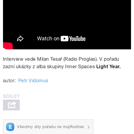
Prague Edition 2012 release
Interview vede Milan Tesař (Radio Proglas). V pořadu
zazní ukázky z alba skupiny Inner Spaces
Light Year.
autor:
Petr Vidomus
Všechny díly pořadu na mujRozhlas