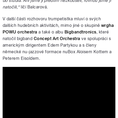
do studia. Ani jsme ji předtím nezkoušeli, rovnou jsme ji
natočili,“
líčí Balcarová.
V další části rozhovoru trumpetistka mluví o svých
dalších hudebních aktivitách, mimo jiné o skupině
wrgha
POWU orchestra
a také o albu
Bigbandtronics
, které
natočil bigband
Concept Art Orchestra
ve spolupráci s
americkým dirigentem Edem Partykou a s členy
německé nu-jazzové formace nuBox Aloisem Kottem a
Peterem Eisoldem.
Ed Partyka, nuBox & Concept Art
Orchestra: Bigbandtronics