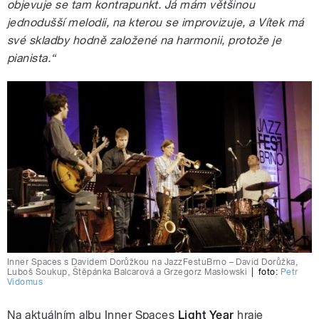
objevuje se tam kontrapunkt. Já mám většinou
jednodušší melodii, na kterou se improvizuje, a Vítek má
své skladby hodně založené na harmonii, protože je
pianista.“
Inner Spaces s Davidem Dorůžkou na JazzFestuBrno – David Dorůžka,
Luboš Soukup, Štěpánka Balcarová a Grzegorz Masłowski
|
foto:
Petr
Vidomus
Na aktuálním albu Inner Spaces
Light Year
hraje