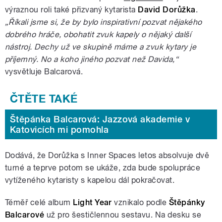
výraznou roli také přizvaný kytarista
David Dorůžka
.
„Říkali jsme si, že by bylo inspirativní pozvat nějakého
dobrého hráče, obohatit zvuk kapely o nějaký další
nástroj. Dechy už ve skupině máme a zvuk kytary je
příjemný. No a koho jiného pozvat než Davida,“
vysvětluje Balcarová.
Štěpánka Balcarová: Jazzová akademie v
Katovicích mi pomohla
Dodává, že Dorůžka s Inner Spaces letos absolvuje dvě
turné a teprve potom se ukáže, zda bude spolupráce
vytíženého kytaristy s kapelou dál pokračovat.
Téměř celé album
Light Year
vznikalo podle
Štěpánky
Balcarové
už pro šestičlennou sestavu. Na desku se