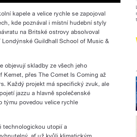
kolní kapele a velice rychle se zapojoval
ch, kde poznával i místní hudební styly
ávratu na Britské ostrovy absolvoval
ní Londýnské Guildhall School of Music &
 objevují skladby ze všech jeho
Of Kemet, přes The Comet Is Coming až
. Každý projekt má specifický zvuk, ale
pojetí jazzu a hlavně společenské
ho týmu povedou velice rychle
zi technologickou utopií a
hnutelný, ať už kvůli klimatickým