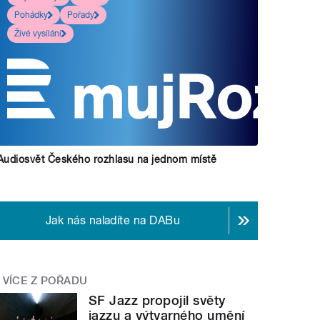
Pohádky
Pořady
Živé vysílání
Audiosvět Českého rozhlasu na jednom místě
Jak nás naladíte na DABu
VÍCE Z POŘADU
SF Jazz propojil světy
jazzu a výtvarného umění