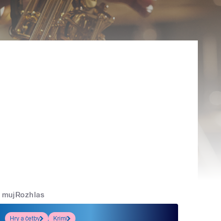
mujRozhlas
Hry a četby
Krimi