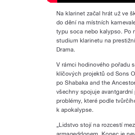
Na klarinet začal hrát už ve š
do dění na místních karnevale
typu soca nebo kalypso. Po n
studium klarinetu na prestiž
Drama.
V rámci hodinového pořadu se
klíčových projektů od Sons 
po Shabaka and the Ancestors
všechny spojuje avantgardní 
problémy, které podle tvůrčí
k apokalypse.
„Lidstvo stojí na rozcestí me
armageddonem. Konec je nevy