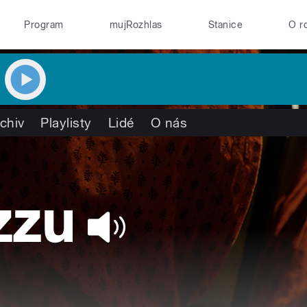
Program
mujRozhlas
Stanice
O r
chiv
Playlisty
Lidé
O nás