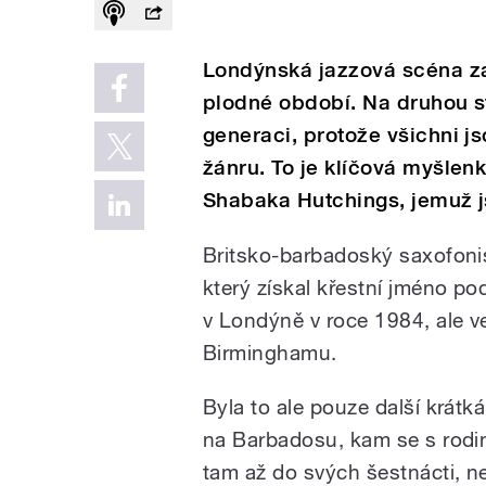
Londýnská jazzová scéna za
plodné období. Na druhou st
generaci, protože všichni j
žánru. To je klíčová myšlen
Shabaka Hutchings, jemuž j
Britsko-barbadoský saxofonis
který získal křestní jméno po
v Londýně v roce 1984, ale v
Birminghamu.
Byla to ale pouze další krátká
na Barbadosu, kam se s rodin
tam až do svých šestnácti, ne