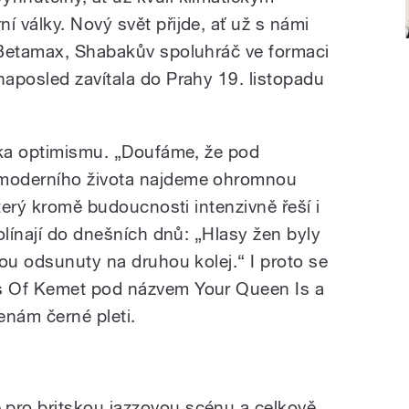
 války. Nový svět přijde, ať už s námi
 Betamax, Shabakův spoluhráč ve formaci
aposled zavítala do Prahy 19. listopadu
tka optimismu. „Doufáme, že pod
moderního života najdeme ohromnou
který kromě budoucnosti intenzivně řeší i
olínají do dnešních dnů: „Hlasy žen byly
ou odsunuty na druhou kolej.“ I proto se
s Of Kemet pod názvem Your Queen Is a
ženám černé pleti.
ro britskou jazzovou scénu a celkově