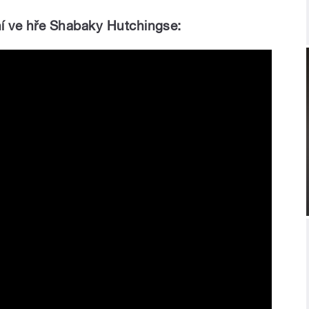
í ve hře Shabaky Hutchingse:
od Of The Past (6 Music Live Room)