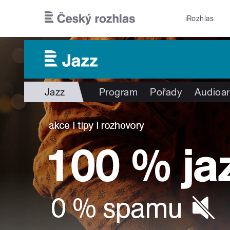
Přejít k hlavnímu obsahu
iRozhlas
Jazz
Program
Pořady
Audioar