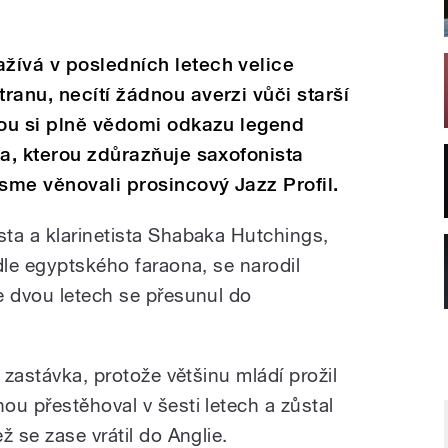
žívá v posledních letech velice
ranu, necítí žádnou averzi vůči starší
sou si plně vědomi odkazu legend
ka, kterou zdůrazňuje saxofonista
sme věnovali prosincový Jazz Profil.
ta a klarinetista Shabaka Hutchings,
dle egyptského faraona, se narodil
e dvou letech se přesunul do
 zastávka, protože většinu mládí prožil
ou přestěhoval v šesti letech a zůstal
ž se zase vrátil do Anglie.