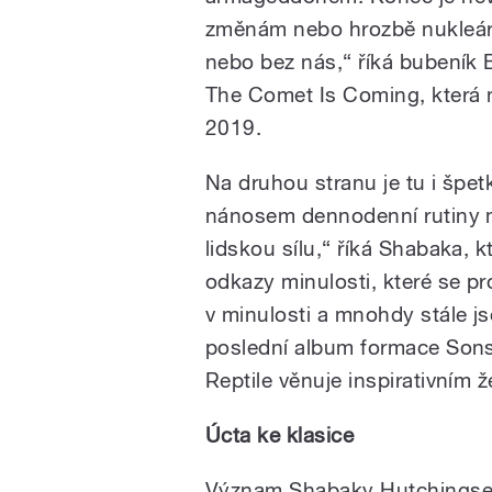
změnám nebo hrozbě nukleární
nebo bez nás,“ říká bubeník
The Comet Is Coming, která n
2019.
Na druhou stranu je tu i špe
nánosem dennodenní rutiny 
lidskou sílu,“ říká Shabaka, 
odkazy minulosti, které se pr
v minulosti a mnohdy stále js
poslední album formace Son
Reptile
věnuje inspirativním 
Úcta ke klasice
Význam Shabaky Hutchingse p