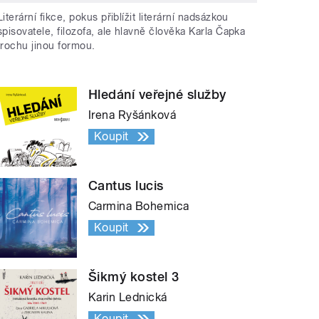
Literární fikce, pokus přiblížit literární nadsázkou
spisovatele, filozofa, ale hlavně člověka Karla Čapka
trochu jinou formou.
Hledání veřejné služby
Irena Ryšánková
Koupit
Cantus lucis
Carmina Bohemica
Koupit
Šikmý kostel 3
Karin Lednická
Koupit