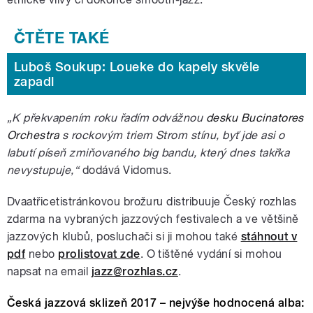
Luboš Soukup: Loueke do kapely skvěle
zapadl
„K překvapením roku řadím odvážnou
desku Bucinatores
Orchestra
s rockovým triem Strom stínu, byť jde asi o
labutí píseň zmiňovaného big bandu, který dnes takřka
nevystupuje,“
dodává Vidomus.
Dvaatřicetistránkovou brožuru distribuuje Český rozhlas
zdarma na vybraných jazzových festivalech a ve většině
jazzových klubů, posluchači si ji mohou také
stáhnout v
pdf
nebo
prolistovat zde
. O tištěné vydání si mohou
napsat na email
jazz@rozhlas.cz
.
Česká jazzová sklizeň 2017 – nejvýše hodnocená alba: