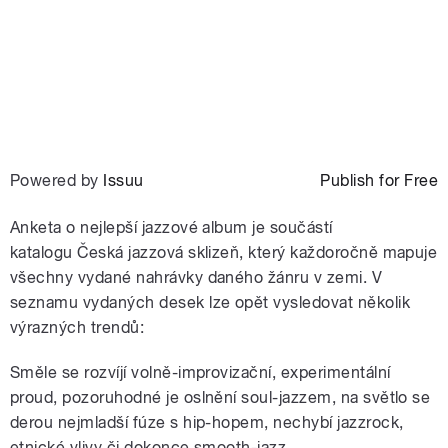
Powered by
Issuu
Publish for Free
Anketa o nejlepší jazzové album je součástí
katalogu Česká jazzová sklizeň, který každoročně mapuje
všechny vydané nahrávky daného žánru v zemi. V
seznamu vydaných desek lze opět vysledovat několik
výrazných trendů:
Směle se rozvíjí volně-improvizační, experimentální
proud, pozoruhodné je oslnění soul-jazzem, na světlo se
derou nejmladší fúze s hip-hopem, nechybí jazzrock,
etnické vlivy či dokonce smooth-jazz.