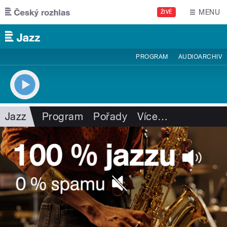
Přejít k hlavnímu obsahu
MENU
ŽIVĚ
PROGRAM
AUDIOARCHIV
Jazz
Program
Pořady
Více
…