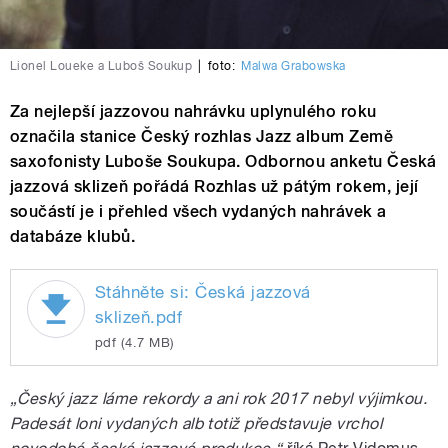
Lionel Loueke a Luboš Soukup
|
foto:
Malwa Grabowska
Za nejlepší jazzovou nahrávku uplynulého roku
označila stanice Český rozhlas Jazz album Země
saxofonisty Luboše Soukupa. Odbornou anketu Česká
jazzová sklizeň pořádá Rozhlas už pátým rokem, její
součástí je i přehled všech vydaných nahrávek a
databáze klubů.
Stáhněte si: Česká jazzová
sklizeň.pdf
pdf (4.7 MB)
„Český jazz láme rekordy a ani rok 2017 nebyl výjimkou.
Padesát loni vydaných alb totiž představuje vrchol