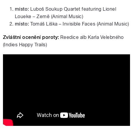
místo:
Luboš Soukup Quartet featuring Lionel
Loueke – Země (Animal Music)
místo:
Tomáš Liška – Invisible Faces (Animal Music)
Zvláštní ocenění poroty:
Reedice alb Karla Velebného
(Indies Happy Trails)
Česká jazzová sklizeň 2017 | Český
rozhlas Jazz | Petr Vidomus