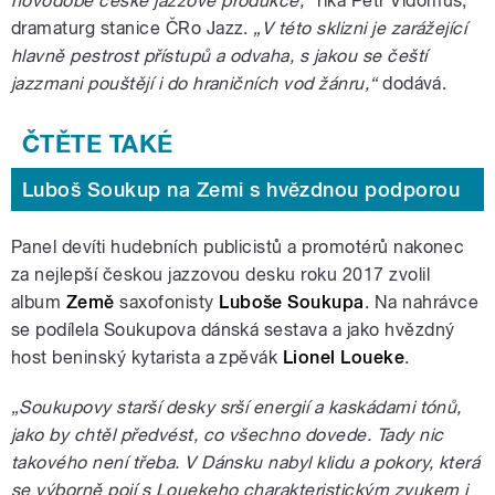
novodobé české jazzové produkce,“
říká Petr Vidomus,
dramaturg stanice ČRo Jazz.
„V této sklizni je zarážející
hlavně pestrost přístupů a odvaha, s jakou se čeští
jazzmani pouštějí i do hraničních vod žánru,“
dodává.
Luboš Soukup na Zemi s hvězdnou podporou
Panel devíti hudebních publicistů a promotérů nakonec
za nejlepší českou jazzovou desku roku 2017 zvolil
album
Země
saxofonisty
Luboše Soukupa
. Na nahrávce
se podílela Soukupova dánská sestava a jako hvězdný
host beninský kytarista a zpěvák
Lionel Loueke
.
„Soukupovy starší desky srší energií a kaskádami tónů,
jako by chtěl předvést, co všechno dovede. Tady nic
takového není třeba. V Dánsku nabyl klidu a pokory, která
se výborně pojí s Louekeho charakteristickým zvukem i