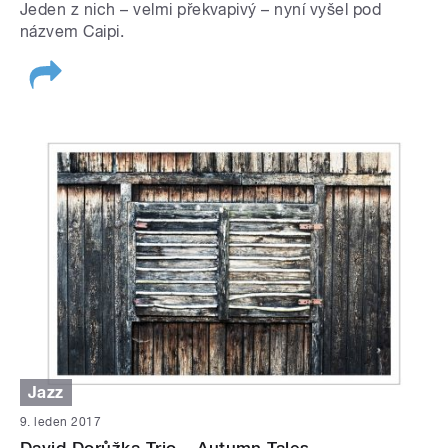
Jeden z nich – velmi překvapivý – nyní vyšel pod
názvem Caipi.
Jazz
9. leden 2017
David Dorůžka Trio – Autumn Tales