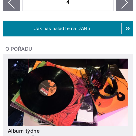
4
n
zí
Jak nás naladíte na DABu
O POŘADU
Album týdne