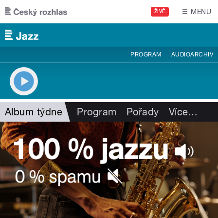
Přejít k hlavnímu obsahu
MENU
ŽIVĚ
PROGRAM
AUDIOARCHIV
Album týdne
Program
Pořady
Více
…