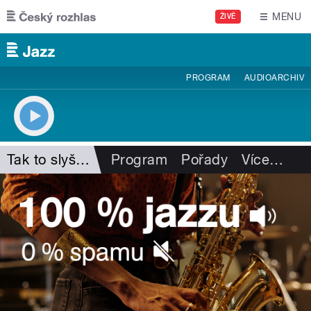
Přejít k hlavnímu obsahu
MENU
ŽIVĚ
PROGRAM
AUDIOARCHIV
Tak to slyším já
Program
Pořady
Více
…