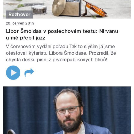
Rozhovor
28. červen 2019
Libor Šmoldas v poslechovém testu: Nirvanu
u mě přebil jazz
V červnovém vydání pořadu Tak to slyším já jsme
otestovali kytaristu Libora Šmoldase. Prozradil, že
chystá desku písní z prvorepublikových filmů!