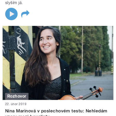
slyším já.
Rozhovor
22. únor 2019
Nina Marinová v poslechovém testu: Nehledám