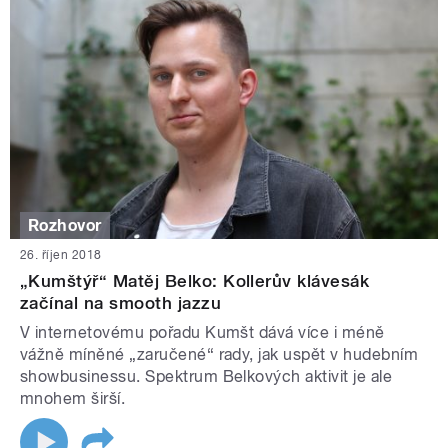
Rozhovor
26. říjen 2018
„Kumštýř“ Matěj Belko: Kollerův klávesák
začínal na smooth jazzu
V internetovému pořadu Kumšt dává více i méně
vážně míněné „zaručené“ rady, jak uspět v hudebním
showbusinessu. Spektrum Belkových aktivit je ale
mnohem širší.