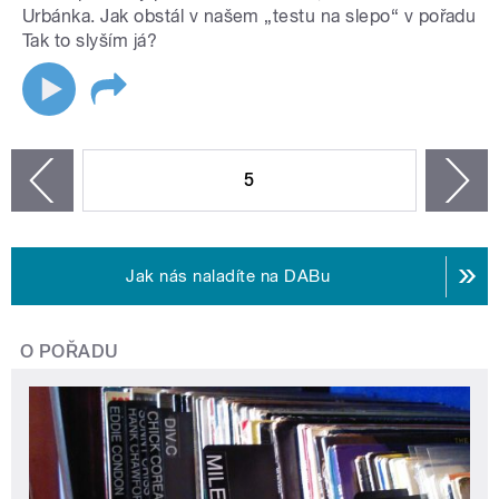
Urbánka. Jak obstál v našem „testu na slepo“ v pořadu
Tak to slyším já?
STRÁNKY
5
n
zí
Jak nás naladíte na DABu
O POŘADU