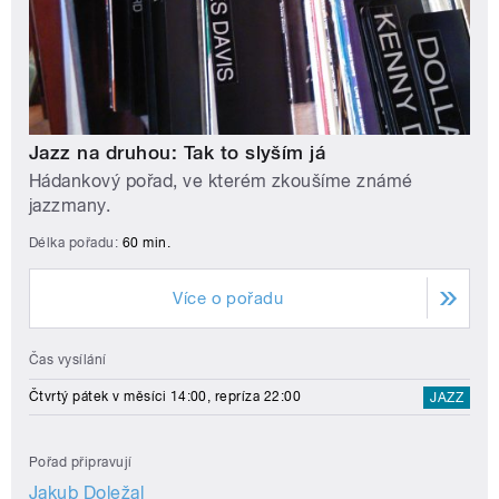
Jazz na druhou: Tak to slyším já
Hádankový pořad, ve kterém zkoušíme známé
jazzmany.
Délka pořadu:
60 min.
Více o pořadu
Čas vysílání
Čtvrtý pátek v měsíci 14:00, repríza 22:00
JAZZ
Pořad připravují
Jakub Doležal