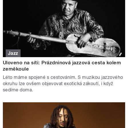
Jazz
Uloveno na síti: Prázdninová jazzová cesta kolem
zeměkoule
Léto máme spojené s cestováním. S muzikou jazzového
okruhu lze ovšem objevovat exotická zákoutí, i když
sedíme doma.