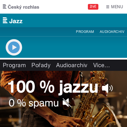
Přejít k hlavnímu obsahu
MENU
ŽIVĚ
PROGRAM
AUDIOARCHIV
Program
Pořady
Audioarchiv
Více
…