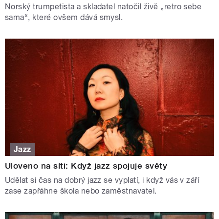
Norský trumpetista a skladatel natočil živě „retro sebe
sama“, které ovšem dává smysl.
Jazz
Uloveno na síti: Když jazz spojuje světy
Udělat si čas na dobrý jazz se vyplatí, i když vás v září
zase zapřáhne škola nebo zaměstnavatel.