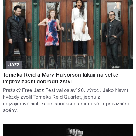
Jazz
Tomeka Reid a Mary Halvorson lákají na velké
improvizační dobrodružství
Pražský Free Jazz Festival oslaví 20. výročí. Jako hlavní
hvězdy zvolil Tomeka Reid Quartet, jednu z
nejzajímavějších kapel současné americké improvizační
scény.