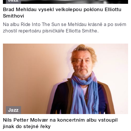
Brad Mehldau vysekl velkolepou poklonu Elliottu
Smithovi
Na albu Ride Into The Sun se Mehldau krásně a po svém
zhostil repertoáru písničkáře Elliotta Smithe.
Jazz
Nils Petter Molvær na koncertním albu vstoupil
jinak do stejné řeky