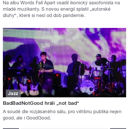
Na albu Words Fall Apart vsadil ikonický saxofonista na
mladé muzikanty. S novou energií splatil „autorské
dluhy“, které si nesl od dob pandemie.
Jazz
BadBadNotGood hráli „not bad“
A soudě dle rozjásaného sálu, pro většinu publika nejen
good, ale i GoodGood.
STRÁNKY