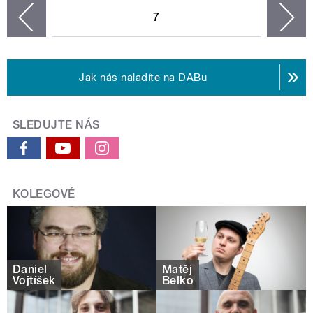
7
n
zí
Jak nás naladíte na DABu
SLEDUJTE NÁS
KOLEGOVÉ
Daniel
Matěj
Vojtíšek
Belko