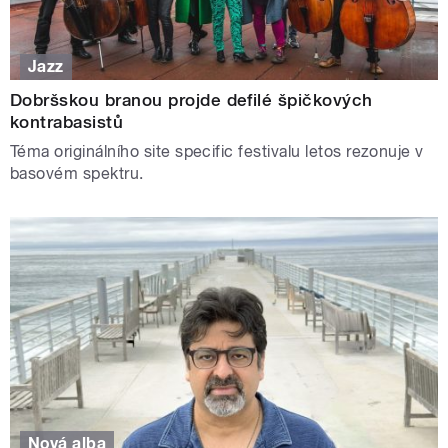
Jazz
Dobršskou branou projde defilé špičkových
kontrabasistů
Téma originálního site specific festivalu letos rezonuje v
basovém spektru.
Nová alba