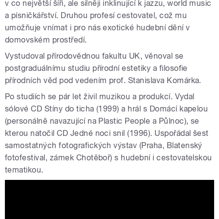
v co největší šíři, ale silněji inklinující k jazzu, world music
a písničkářství. Druhou profesí cestovatel, což mu
umožňuje vnímat i pro nás exotické hudební dění v
domovském prostředí.
Vystudoval přírodovědnou fakultu UK, věnoval se
postgraduálnímu studiu přírodní estetiky a filosofie
přírodních věd pod vedením prof. Stanislava Komárka.
Po studiích se pár let živil muzikou a produkcí. Vydal
sólové CD Stíny do ticha (1999) a hrál s Domácí kapelou
(personálně navazující na Plastic People a Půlnoc), se
kterou natočil CD Jedné noci snil (1996). Uspořádal šest
samostatných fotografických výstav (Praha, Blatenský
fotofestival, zámek Chotěboř) s hudební i cestovatelskou
tematikou.
Tomáš S. Polívka | Český rozhlas Jazz