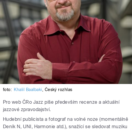
foto:
Khalil Baalbaki
,
Český rozhlas
Pro web ČRo Jazz píše především recenze a aktuální
jazzové zpravodajství.
Hudební publicista a fotograf na volné noze (momentálně
Deník N
, UNI, Harmonie atd.), snažící se sledovat muziku