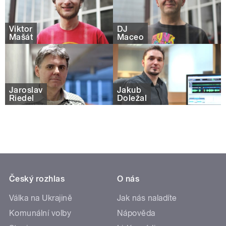
Viktor
DJ
Mašát
Maceo
Jaroslav
Jakub
Riedel
Doležal
Český rozhlas
O nás
Válka na Ukrajině
Jak nás naladíte
Komunální volby
Nápověda